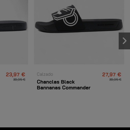
23,97 €
Calzado
27,97 €
39,95 €
39,95 €
Chanclas Black
Bannanas Commander
Slides Negro