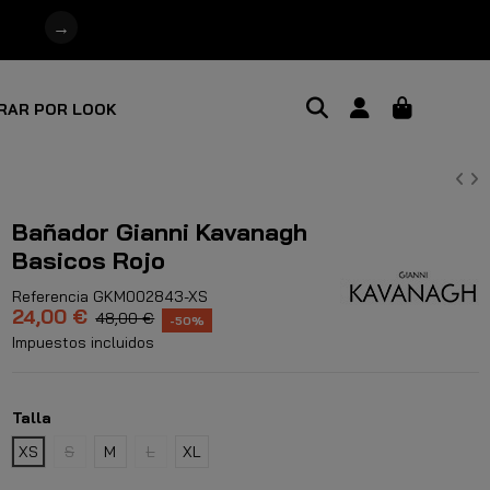
→
RAR POR LOOK
Bañador Gianni Kavanagh
Basicos Rojo
Referencia
GKM002843-XS
24,00 €
48,00 €
-50%
Impuestos incluidos
Talla
XS
S
M
L
XL