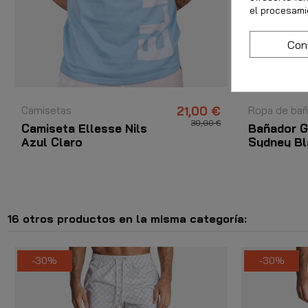
el procesami
Con
Camisetas
21,00 €
Ropa de ba
30,00 €
Camiseta Ellesse Nils
Bañador G
Azul Claro
Sydney B
16 otros productos en la misma categoría:
-30%
-30%