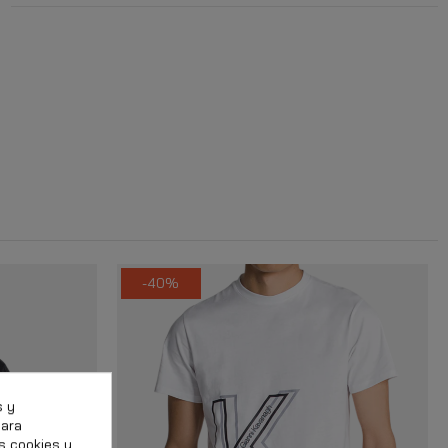
-40%
s y
para
s cookies y