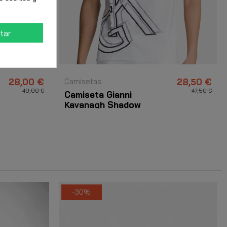
tar
28,00 €
Camisetas
28,50 €
40,00 €
47,50 €
Camiseta Gianni
Kavanagh Shadow
Blanco
-30%