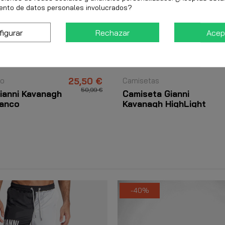
ento de datos personales involucrados?
figurar
Rechazar
Acep
ño
25,50 €
Camisetas
50,99 €
ianni Kavanagh
Camiseta Gianni
lanco
Kavanagh HighLight
Negro
-40%