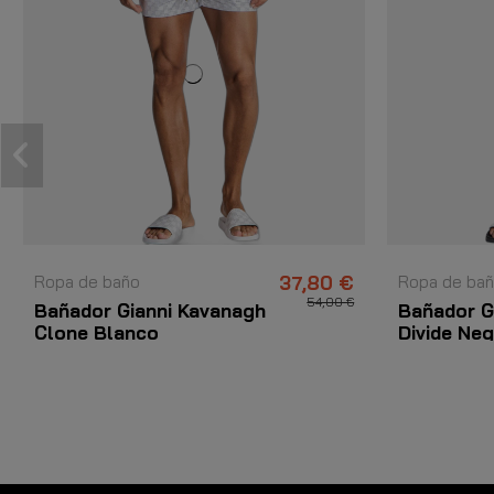
Ropa de baño
37,80 €
Ropa de ba
54,00 €
Bañador Gianni Kavanagh
Bañador G
Clone Blanco
Divide Ne