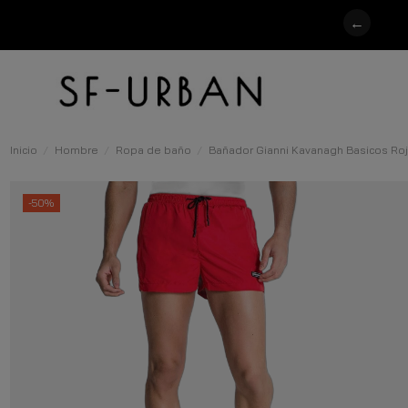
←
Inicio
Hombre
Ropa de baño
Bañador Gianni Kavanagh Basicos Ro
-50%