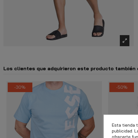
Los clientes que adquirieron este producto también
-30%
-50%
Esta tienda 
publicidad. L
ofrecerte fu