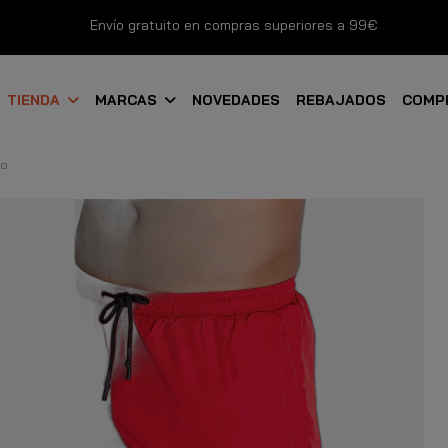
Envío gratuito en compras superiores a 99€
Nuevos productos disponibles esta semana
TIENDA
MARCAS
NOVEDADES
REBAJADOS
COMP
Devoluciones gratuitas hasta 14 días
jo
Descubre Nuestras Novedades
Compra Ahora