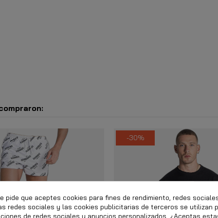
 compraron:
-30%
te pide que aceptes cookies para fines de rendimiento, redes sociale
as redes sociales y las cookies publicitarias de terceros se utilizan 
nciones de redes sociales y anuncios personalizados. ¿Aceptas esta