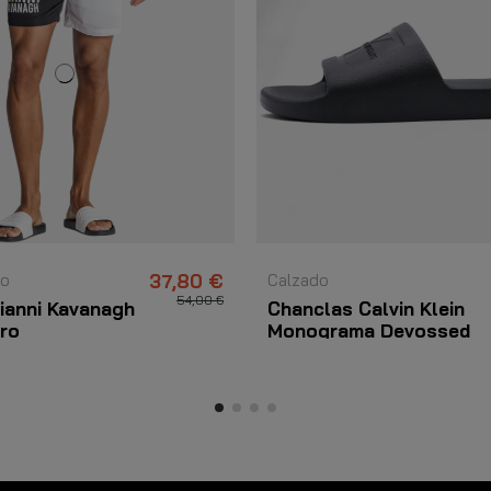
ño
37,80 €
Calzado
54,00 €
ianni Kavanagh
Chanclas Calvin Klein
gro
Monograma Devossed
Negro