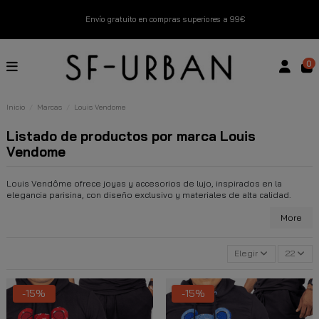
Envío gratuito en compras superiores a 99€
Nuevos productos disponibles esta semana
0
Devoluciones gratuitas hasta 14 días
Inicio
Marcas
Louis Vendome
Descubre Nuestras Novedades
Compra Ahora
Listado de productos por marca Louis
Vendome
Louis Vendôme ofrece joyas y accesorios de lujo, inspirados en la
elegancia parisina, con diseño exclusivo y materiales de alta calidad.
More
Elegir
22
-15%
-15%