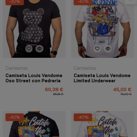
-30%
-40%
Camisetas
Camisetas
Camiseta Louis Vendome
Camiseta Louis Vendome
Oso Street con Pedreria
Limited Underwear
Negro
Blanco
60,38 €
45,00 €
86,25 €
75,00 €
-40%
-40%