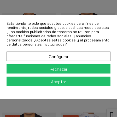
-40%
-40%
Esta tienda te pide que aceptes cookies para fines de
rendimiento, redes sociales y publicidad. Las redes sociales
y las cookies publicitarias de terceros se utilizan para
ofrecerte funciones de redes sociales y anuncios
personalizados. ¿Aceptas estas cookies y el procesamiento
de datos personales involucrados?
Configurar
Rechazar
Camisetas
Camisetas
Aceptar
Camiseta Louis Vendome
Camiseta Louis Vendome
Oso Street con Pedreria
Oso Street con Pedreria
Negro y Azul
Negro y Amarillo
51,75 €
51,75 €
86,25 €
86,25 €