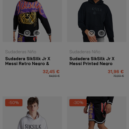
Sudaderas Niño
Sudaderas Niño
Sudadera SikSilk Jr X
Sudadera SikSilk Jr X
Messi Retro Negro &
Messi Printed Negro
Morado
32,45 €
31,96 €
64,90 €
79,90 €
-50%
-30%