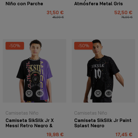
Niño con Parche
Atmósfera Metal Gris
Distressed Floral Negr
31,50 €
52,50 €
45,00 €
75,00 €
-50%
-50%
Camisetas Niño
Camisetas Niño
Camiseta SikSilk Jr X
Camiseta SikSilk Jr Paint
Messi Retro Negro &
Splast Negro
Morado
19,98 €
17,45 €