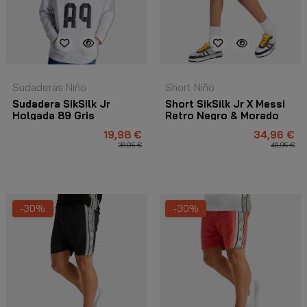
Sudaderas Niño
Short Niño
Sudadera SikSilk Jr
Short SikSilk Jr X Messi
Holgada 89 Gris
Retro Negro & Morado
19,98 €
34,96 €
39,95 €
49,95 €
-30%
-30%