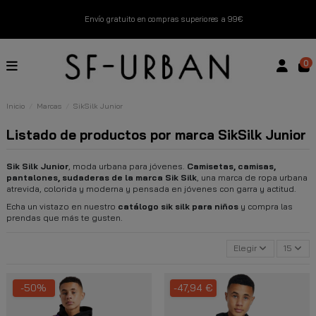
Envío gratuito en compras superiores a 99€
Nuevos productos disponibles esta semana
0
Devoluciones gratuitas hasta 14 días
Inicio
Marcas
SikSilk Junior
Descubre Nuestras Novedades
Compra Ahora
Listado de productos por marca SikSilk Junior
Sik Silk Junior
, moda urbana para jóvenes.
Camisetas, camisas,
pantalones, sudaderas de la marca Sik Silk
, una marca de ropa urbana
atrevida, colorida y moderna y pensada en jóvenes con garra y actitud.
Echa un vistazo en nuestro
catálogo sik silk para niños
y compra las
prendas que más te gusten.
Elegir
15
-50%
-47,94 €