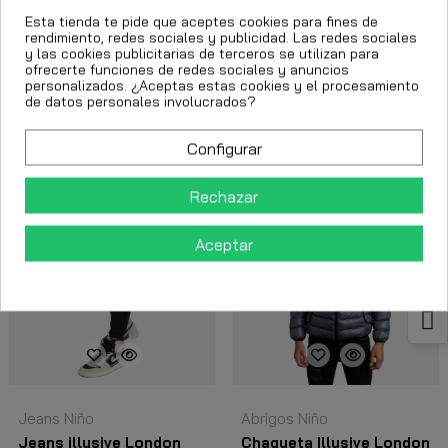
Esta tienda te pide que aceptes cookies para fines de
Short Niño
Pantalones Niño
rendimiento, redes sociales y publicidad. Las redes sociales
Short SikSilk Jr Cali
Pantalon SikSilk Jr X
y las cookies publicitarias de terceros se utilizan para
Navigate Gris
Messi Printed Negro
ofrecerte funciones de redes sociales y anuncios
personalizados. ¿Aceptas estas cookies y el procesamiento
17,47 €
25,98 €
de datos personales involucrados?
24,95 €
64,95 €
Configurar
Rechazar
-13,50 €
-30%
Aceptar
Jeans Niño
Abrigos Niño
Jeans illusive London
Chaqueta Illusive London