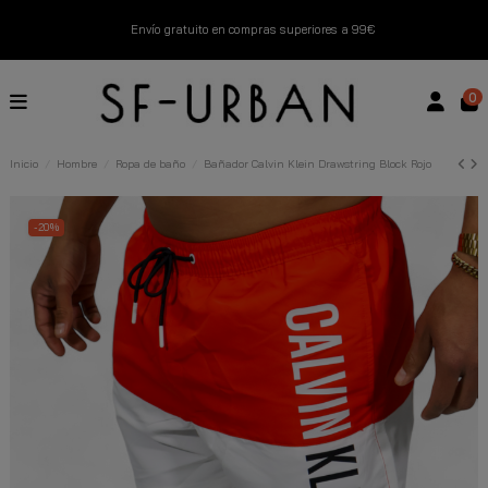
Envío gratuito en compras superiores a 99€
Nuevos productos disponibles esta semana
0
Devoluciones gratuitas hasta 14 días
Inicio
Hombre
Ropa de baño
Bañador Calvin Klein Drawstring Block Rojo
Descubre Nuestras Novedades
Compra Ahora
-20%