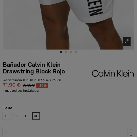
Bañador Calvin Klein
Drawstring Block Rojo
Referencia
KM0KM00994-XM9-XL
71,90 €
89,88 €
-20%
Impuestos incluidos
Talla
S
M
L
XL