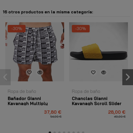
16 otros productos en la misma categoría:
-30%
-30%
Ropa de baño
Ropa de baño
Bañador Gianni
Chanclas Gianni
Kavanagh Multiply
Kavanagh Scroll Slider
Negro
Negro y Dorado
37,80 €
28,00 €
54,00 €
40,00 €