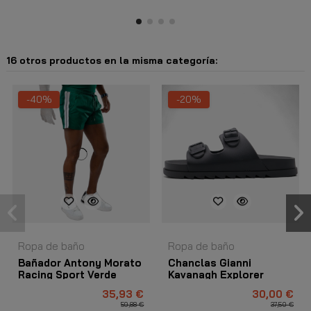
16 otros productos en la misma categoría:
-40%
-20%
Ropa de baño
Ropa de baño
Bañador Antony Morato
Chanclas Gianni
Racing Sport Verde
Kavanagh Explorer
Negro
35,93 €
30,00 €
59,88 €
37,50 €