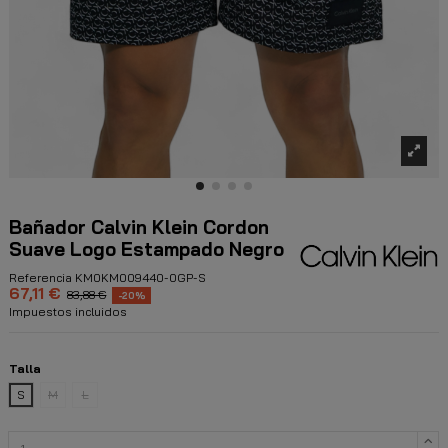
Bañador Calvin Klein Cordon
Suave Logo Estampado Negro
Referencia
KM0KM009440-0GP-S
67,11 €
83,88 €
-20%
Impuestos incluidos
Talla
S
M
L