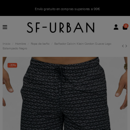
Envío gratuito en compras superiores a 99€
Nuevos productos disponibles esta semana
0
Devoluciones gratuitas hasta 14 días
Inicio
Hombre
Ropa de baño
Bañador Calvin Klein Cordon Suave Logo
Estampado Negro
Descubre Nuestras Novedades
Compra Ahora
-20%