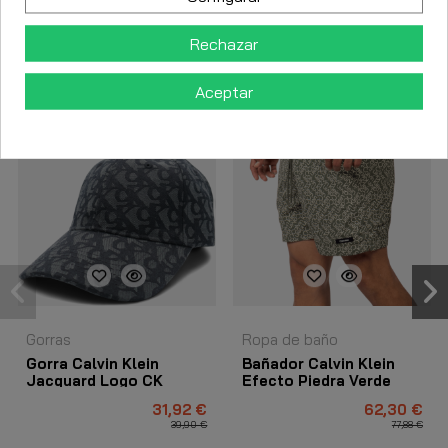
Rechazar
Los clientes que adquirieron este producto también
compraron:
Aceptar
-20%
-20%
Gorras
Ropa de baño
Gorra Calvin Klein
Bañador Calvin Klein
Jacquard Logo CK
Efecto Piedra Verde
Negro
31,92 €
62,30 €
39,90 €
77,88 €