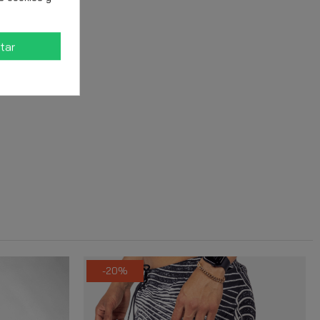
tar
-20%