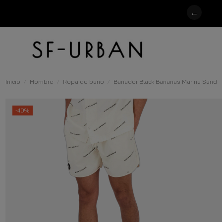
←
Inicio
Hombre
Ropa de baño
Bañador Black Bananas Marina Sand
-40%