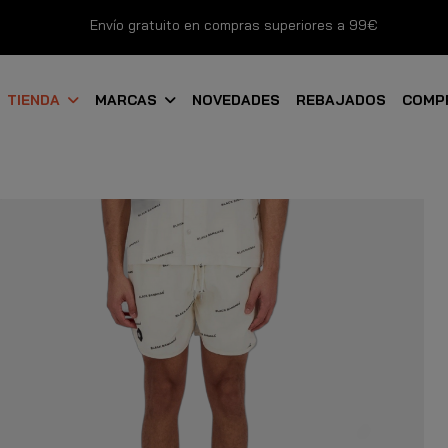
Envío gratuito en compras superiores a 99€
Nuevos productos disponibles esta semana
TIENDA
MARCAS
NOVEDADES
REBAJADOS
COMP
Devoluciones gratuitas hasta 14 días
Descubre Nuestras Novedades
Compra Ahora