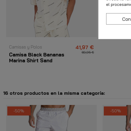
el procesami
Con
Camisas y Polos
41,97 €
69,95 €
Camisa Black Bananas
Marina Shirt Sand
16 otros productos en la misma categoría:
-50%
-50%