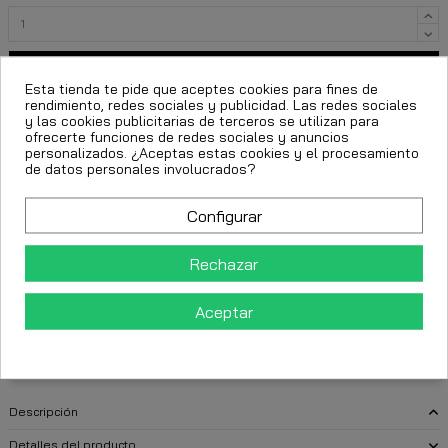
Añadir al carrito
Esta tienda te pide que aceptes cookies para fines de
rendimiento, redes sociales y publicidad. Las redes sociales
y las cookies publicitarias de terceros se utilizan para
ofrecerte funciones de redes sociales y anuncios
personalizados. ¿Aceptas estas cookies y el procesamiento
de datos personales involucrados?
Configurar
Rechazar
FECHA ESTIMADA DE ENTREGA:
Aceptar
CttExpress 24/48h -
Miércoles 12 Agosto, 2026
Descripción
Detalles del producto