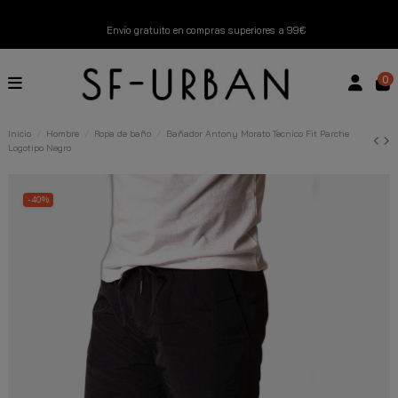
Envío gratuito en compras superiores a 99€
Nuevos productos disponibles esta semana
0
Devoluciones gratuitas hasta 14 días
Inicio
Hombre
Ropa de baño
Bañador Antony Morato Tecnico Fit Parche
Logotipo Negro
Descubre Nuestras Novedades
Compra Ahora
-40%