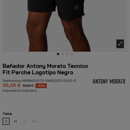
Bañador Antony Morato Tecnico
Fit Parche Logotipo Negro
Referencia
MMBW00070-FA600251-9000-S
35,28 €
58,81 €
-40%
Impuestos incluidos
Talla
S
M
L
XL