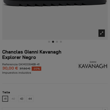
Chanclas Gianni Kavanagh
Explorer Negro
Referencia
GKM006468-41
30,00 €
37,50 €
-20%
Impuestos incluidos
Talla
41
42
43
44