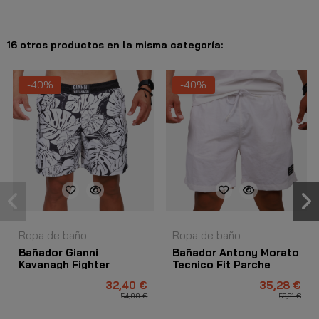
16 otros productos en la misma categoría:
-40%
-40%
Ropa de baño
Ropa de baño
Bañador Gianni
Bañador Antony Morato
Kavanagh Fighter
Tecnico Fit Parche
Blanco
Logotipo Blanco
32,40 €
35,28 €
54,00 €
58,81 €