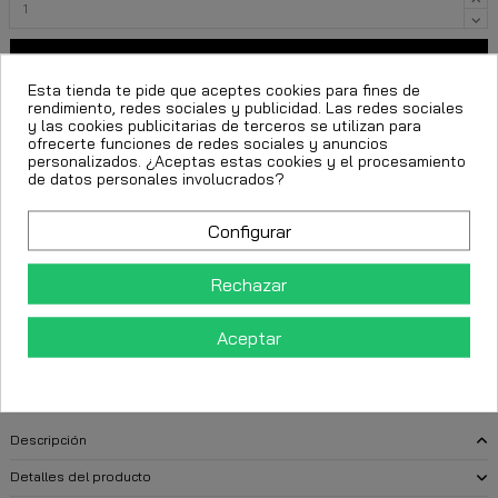
Añadir al carrito
Esta tienda te pide que aceptes cookies para fines de
rendimiento, redes sociales y publicidad. Las redes sociales
y las cookies publicitarias de terceros se utilizan para
ofrecerte funciones de redes sociales y anuncios
personalizados. ¿Aceptas estas cookies y el procesamiento
de datos personales involucrados?
Configurar
FECHA ESTIMADA DE ENTREGA:
Rechazar
CttExpress 24/48h -
Aceptar
Miércoles 12 Agosto, 2026
Descripción
Detalles del producto