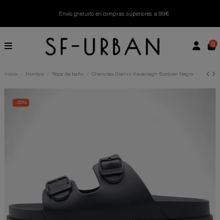
Envío gratuito en compras superiores a 99€
Nuevos productos disponibles esta semana
0
Devoluciones gratuitas hasta 14 días
Inicio
Hombre
Ropa de baño
Chanclas Gianni Kavanagh Explorer Negro
Descubre Nuestras Novedades
Compra Ahora
-20%