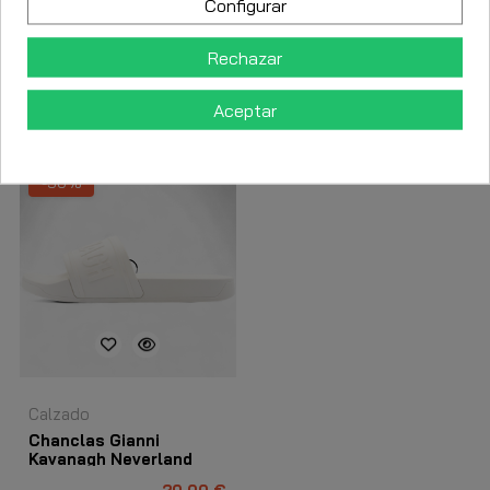
Configurar
Detalles del producto
Rechazar
Los clientes que adquirieron este producto también
Aceptar
compraron:
-50%
Calzado
Chanclas Gianni
Kavanagh Neverland
Blanco