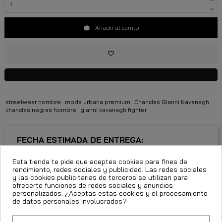
Añadir al carrito
streetwear hombre
moda urbana premium
Chanclas Gianni Kavanagh
chanclas negras hombre
gianni kavanagh fighter
FECHA ESTIMADA DE ENTREGA:
Esta tienda te pide que aceptes cookies para fines de
CttExpress 24/48h -
Miércoles 12 Agosto, 2026
rendimiento, redes sociales y publicidad. Las redes sociales
y las cookies publicitarias de terceros se utilizan para
ofrecerte funciones de redes sociales y anuncios
personalizados. ¿Aceptas estas cookies y el procesamiento
de datos personales involucrados?
Descripción