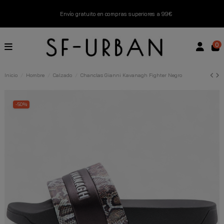
Envío gratuito en compras superiores a 99€
Nuevos productos disponibles esta semana
0
Devoluciones gratuitas hasta 14 días
Inicio
Hombre
Calzado
Chanclas Gianni Kavanagh Fighter Negro
Descubre Nuestras Novedades
Compra Ahora
-50%