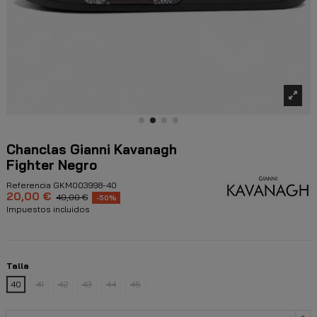
Chanclas Gianni Kavanagh
Fighter Negro
Referencia
GKM003998-40
20,00 €
40,00 €
-50%
Impuestos incluidos
Talla
40
41
42
43
44
45