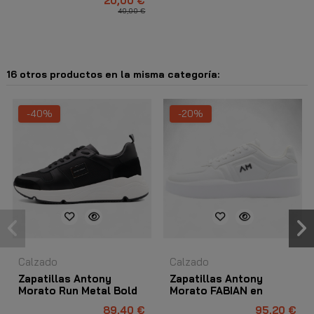
20,00 €
40,00 €
16 otros productos en la misma categoría:
-40%
-20%
Calzado
Calzado
Zapatillas Antony
Zapatillas Antony
Morato Run Metal Bold
Morato FABIAN en
Negro
Polipiel Vestir Casual
89,40 €
95,20 €