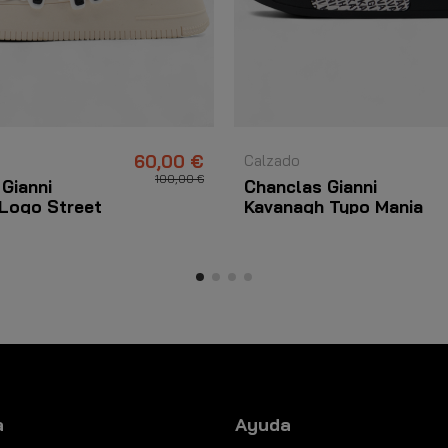
60,00 €
Calzado
100,00 €
 Gianni
Chanclas Gianni
Logo Street
Kavanagh Typo Mania
Negro
a
Ayuda