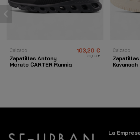
Calzado
103,20 €
Calzado
129,00 €
Zapatillas Antony
Zapatillas
Morato CARTER Runnig
Kavanagh 
Bound Negro
Negro
La Empres