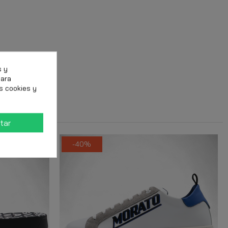
s y
para
s cookies y
tar
-40%