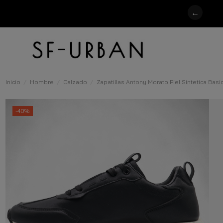
←
Inicio
Hombre
Calzado
Zapatillas Antony Morato Piel Sintetica Bas
-40%