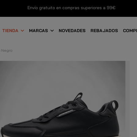
Envío gratuito en compras superiores a 99€
Nuevos productos disponibles esta semana
TIENDA
MARCAS
NOVEDADES
REBAJADOS
COMP
Devoluciones gratuitas hasta 14 días
ic Negro
Descubre Nuestras Novedades
Compra Ahora