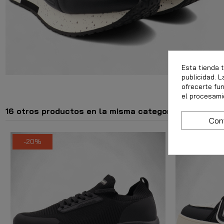
Esta tienda 
publicidad. L
ofrecerte fu
el procesami
16 otros productos en la misma categoría:
Con
-20%
-40%