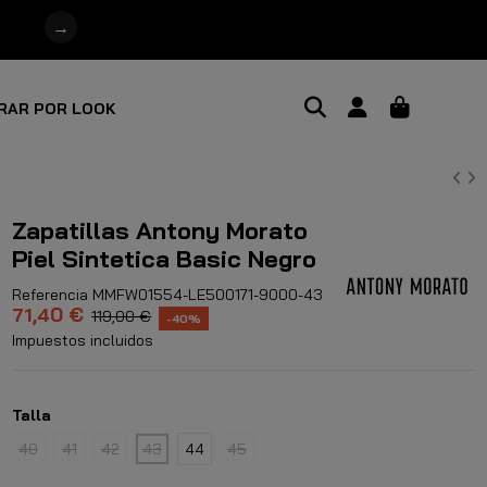
→
RAR POR LOOK
Zapatillas Antony Morato
Piel Sintetica Basic Negro
Referencia
MMFW01554-LE500171-9000-43
71,40 €
119,00 €
-40%
Impuestos incluidos
Talla
40
41
42
43
44
45