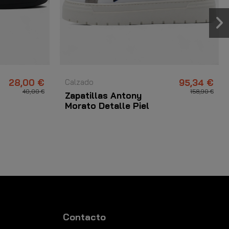
28,00 €
Calzado
95,34 €
40,00 €
158,90 €
Zapatillas Antony
Morato Detalle Piel
Blanco y Marino
Contacto