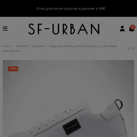
Envío gratuito en compras superiores a 99€
Nuevos productos disponibles esta semana
0
Devoluciones gratuitas hasta 14 días
Inicio
Hombre
Calzado
Zapatilla Antony Morato Nylon y Cuero Metal
Bold Blanco
Descubre Nuestras Novedades
Compra Ahora
-30%