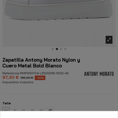
Zapatilla Antony Morato Nylon y
Cuero Metal Bold Blanco
Referencia
MMFW01704-LE500019-1000-40
97,30 €
139,00 €
-30%
Impuestos incluidos
Talla
40
41
42
43
44
45