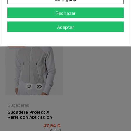
Rechazar
Los clientes que adquirieron este producto también
Aceptar
compraron:
-40%
Sudaderas
Sudadera Project X
Paris con Aplicacion
Acolchada Gris
47,94 €
79,90 €