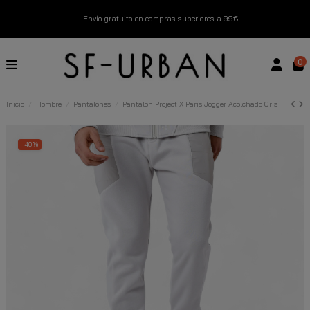
Envío gratuito en compras superiores a 99€
Nuevos productos disponibles esta semana
0
Devoluciones gratuitas hasta 14 días
Inicio
Hombre
Pantalones
Pantalon Project X Paris Jogger Acolchado Gris
Descubre Nuestras Novedades
Compra Ahora
-40%