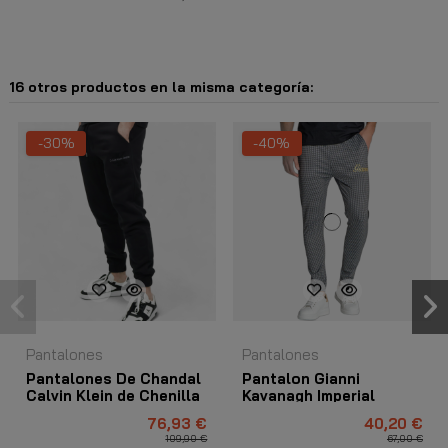
16 otros productos en la misma categoría:
-30%
-40%
Pantalones
Pantalones
Pantalones De Chandal
Pantalon Gianni
Calvin Klein de Chenilla
Kavanagh Imperial
con Monograma Negro
Negro
76,93 €
40,20 €
109,90 €
67,00 €