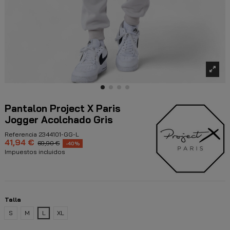
Pantalon Project X Paris
Jogger Acolchado Gris
Referencia
2344101-GG-L
41,94 €
69,90 €
-40%
Impuestos incluidos
Talla
S
M
L
XL