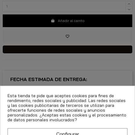
Añadir al carrito
FECHA ESTIMADA DE ENTREGA:
CttExpress 24/48h -
Esta tienda te pide que aceptes cookies para fines de
Martes 11 Agosto, 2026
rendimiento, redes sociales y publicidad. Las redes sociales
y las cookies publicitarias de terceros se utilizan para
ofrecerte funciones de redes sociales y anuncios
personalizados. ¿Aceptas estas cookies y el procesamiento
de datos personales involucrados?
Descripción
Detalles del producto
Configurar