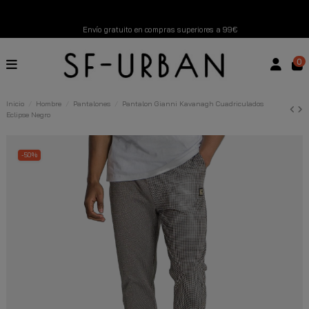
Envío gratuito en compras superiores a 99€
Nuevos productos disponibles esta semana
0
Devoluciones gratuitas hasta 14 días
Inicio
Hombre
Pantalones
Pantalon Gianni Kavanagh Cuadriculados
Eclipse Negro
Descubre Nuestras Novedades
Compra Ahora
-50%