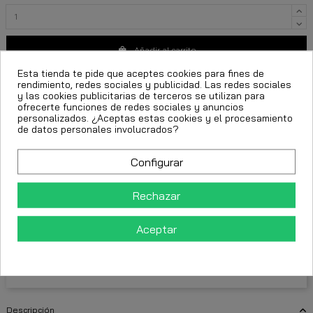
Añadir al carrito
Esta tienda te pide que aceptes cookies para fines de
rendimiento, redes sociales y publicidad. Las redes sociales
y las cookies publicitarias de terceros se utilizan para
ofrecerte funciones de redes sociales y anuncios
personalizados. ¿Aceptas estas cookies y el procesamiento
de datos personales involucrados?
moda urbana hombre
pantalón Gianni Kavanagh
Configurar
gianni kavanagh premium
eclipse negro
pantalón cuadriculado hombre
Rechazar
FECHA ESTIMADA DE ENTREGA:
Aceptar
CttExpress 24/48h -
Martes 11 Agosto, 2026
Descripción