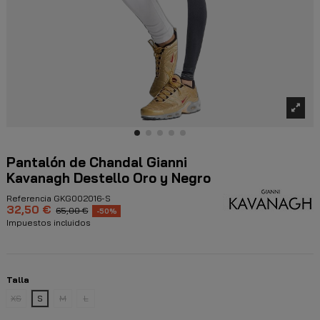
Pantalón de Chandal Gianni
Kavanagh Destello Oro y Negro
Referencia
GKG002016-S
32,50 €
65,00 €
-50%
Impuestos incluidos
Talla
XS
S
M
L