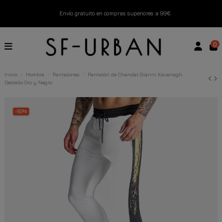
Envío gratuito en compras superiores a 99€
Nuevos productos disponibles esta semana
0
Devoluciones gratuitas hasta 14 días
Inicio
Hombre
Pantalones
Pantalón de Chandal Gianni Kavanagh
Destello Oro y Negro
Descubre Nuestras Novedades
Compra Ahora
-50%