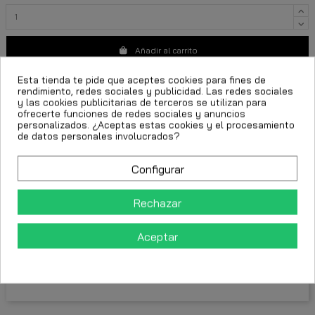
Añadir al carrito
Esta tienda te pide que aceptes cookies para fines de
rendimiento, redes sociales y publicidad. Las redes sociales
y las cookies publicitarias de terceros se utilizan para
ofrecerte funciones de redes sociales y anuncios
personalizados. ¿Aceptas estas cookies y el procesamiento
de datos personales involucrados?
ropa urbana hombre
look casual hombre
Configurar
pantalón chándal Gianni Kavanagh
pantalón negro dorado hombre
moda deportiva hombre
Rechazar
FECHA ESTIMADA DE ENTREGA:
Aceptar
CttExpress 24/48h -
Miércoles 12 Agosto, 2026