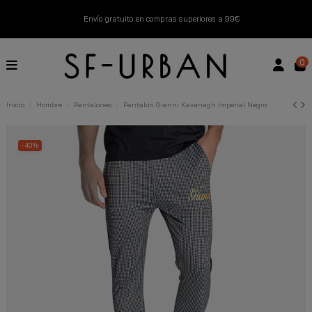
Envío gratuito en compras superiores a 99€
Nuevos productos disponibles esta semana
0
Devoluciones gratuitas hasta 14 días
Inicio
Hombre
Pantalones
Pantalon Gianni Kavanagh Imperial Negro
Descubre Nuestras Novedades
Compra Ahora
-40%