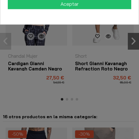
Aceptar
Chandal Mujer
Short
Cardigan Gianni
Short Gianni Kavanagh
Kavangh Camden Negro
Refraction Roto Negro
27,50 €
32,50 €
54,99 €
65,00 €
16 otros productos en la misma categoría:
-50%
-30%