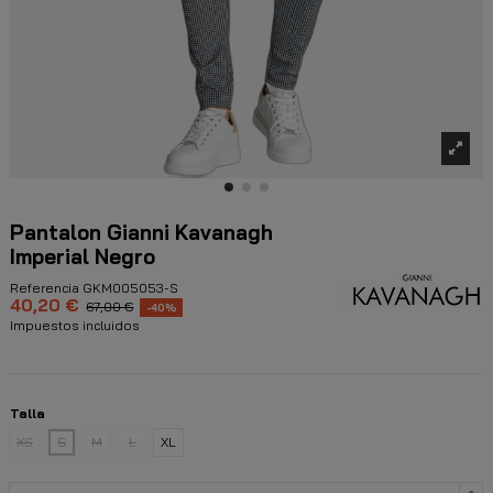
Pantalon Gianni Kavanagh
Imperial Negro
Referencia
GKM005053-S
40,20 €
67,00 €
-40%
Impuestos incluidos
Talla
XS
S
M
L
XL