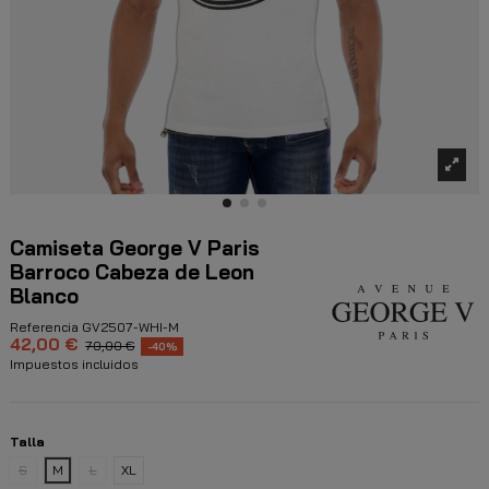
Camiseta George V Paris
Barroco Cabeza de Leon
Blanco
Referencia
GV2507-WHI-M
42,00 €
70,00 €
-40%
Impuestos incluidos
Talla
S
M
L
XL