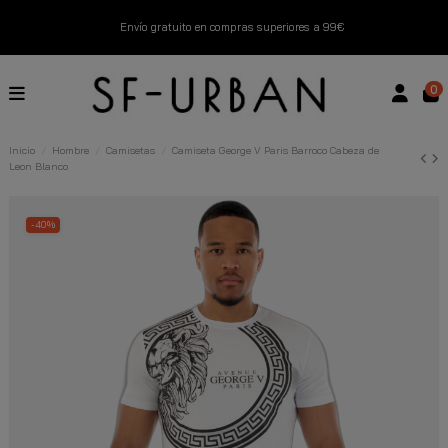
Envío gratuito en compras superiores a 99€
Nuevos productos disponibles esta semana
0
Devoluciones gratuitas hasta 14 días
Inicio
Hombre
Camisetas
Camiseta George V Paris Barroco Cabeza de
Leon Blanco
Descubre Nuestras Novedades
Compra Ahora
-40%