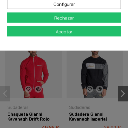
Detalles del producto
Configurar
Rechazar
Los clientes que adquirieron este producto también
compraron:
Aceptar
-21,01 €
-40%
Sudaderas
Sudaderas
Chaqueta Gianni
Sudadera Gianni
Kavanagh Drift Rojo
Kavanagh Imperial
Negro
48,99 €
39,00 €