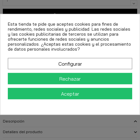
Añadir al carrito
Esta tienda te pide que aceptes cookies para fines de
rendimiento, redes sociales y publicidad. Las redes sociales
y las cookies publicitarias de terceros se utilizan para
ofrecerte funciones de redes sociales y anuncios
personalizados. ¿Aceptas estas cookies y el procesamiento
de datos personales involucrados?
Configurar
FECHA ESTIMADA DE ENTREGA:
Rechazar
CttExpress 24/48h -
Miércoles 12 Agosto, 2026
Aceptar
Descripción
Detalles del producto