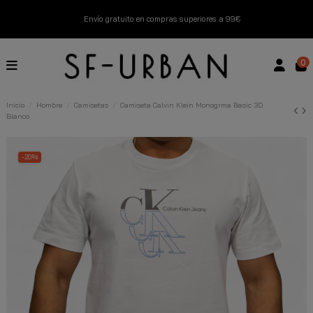
Envío gratuito en compras superiores a 99€
Nuevos productos disponibles esta semana
0
Devoluciones gratuitas hasta 14 días
Inicio
Hombre
Camisetas
Camiseta Calvin Klein Monogrma Basic 3D
Blanco
Descubre Nuestras Novedades
Compra Ahora
-20%