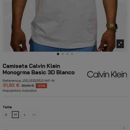
Camiseta Calvin Klein
Monogrma Basic 3D Blanco
Referencia
J30J325352-YAF-M
31,92 €
39,90 €
-20%
Impuestos incluidos
Talla
S
M
L
XL