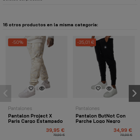
16 otros productos en la misma categoría:
-50%
-35,01 €
Pantalones
Pantalones
Pantalon Project X
Pantalon ButNot Con
Paris Cargo Estampado
Parche Logo Negro
Camuflaje Marfil
39,95 €
34,99 €
79,90 €
70,00 €