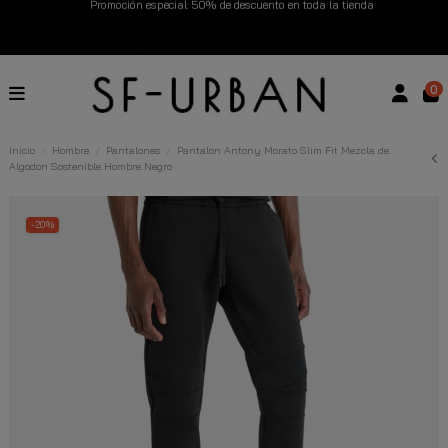
Envío gratuito en compras superiores a 99€
Nuevos productos disponibles esta semana
0
Devoluciones gratuitas hasta 14 días
Inicio
Hombre
Pantalones
Pantalon Antony Morato Slim Fit Mezcla de
Algodon Sostenible Hombre Negro
Descubre Nuestras Novedades
Compra Ahora
-20%