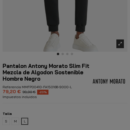
Pantalon Antony Morato Slim Fit
Mezcla de Algodon Sostenible
Hombre Negro
Referencia
MMFP00410-FA150168-9000-L
79,20 €
99,00 €
-20%
Impuestos incluidos
Talla
S
M
L