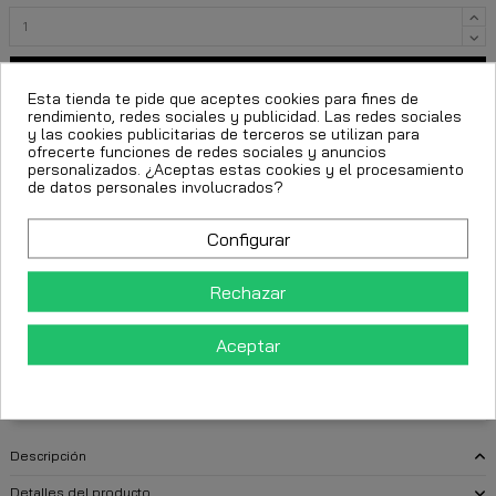
Añadir al carrito
Esta tienda te pide que aceptes cookies para fines de
rendimiento, redes sociales y publicidad. Las redes sociales
y las cookies publicitarias de terceros se utilizan para
ofrecerte funciones de redes sociales y anuncios
personalizados. ¿Aceptas estas cookies y el procesamiento
de datos personales involucrados?
Configurar
Rechazar
FECHA ESTIMADA DE ENTREGA:
Aceptar
CttExpress 24/48h -
Martes 11 Agosto, 2026
Descripción
Detalles del producto