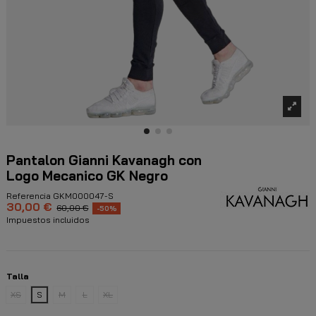
Pantalon Gianni Kavanagh con
Logo Mecanico GK Negro
Referencia
GKM000047-S
30,00 €
60,00 €
-50%
Impuestos incluidos
Talla
XS
S
M
L
XL