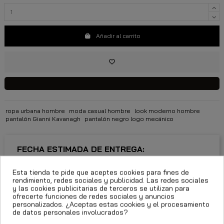
Añadir al carrito
ropa urbana hombre
moda casual hombre
look moderno hombre
pantalón Gianni Kavanagh
pantalón negro logo mecánico
FECHA ESTIMADA DE ENTREGA:
Esta tienda te pide que aceptes cookies para fines de
CttExpress 24/48h -
Miércoles 12 Agosto, 2026
rendimiento, redes sociales y publicidad. Las redes sociales
y las cookies publicitarias de terceros se utilizan para
ofrecerte funciones de redes sociales y anuncios
personalizados. ¿Aceptas estas cookies y el procesamiento
de datos personales involucrados?
Descripción