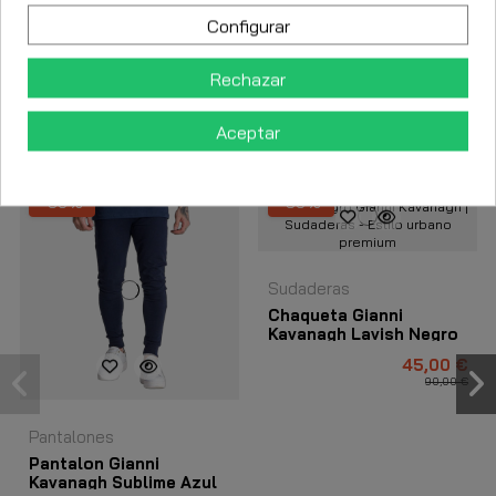
Configurar
Detalles del producto
Rechazar
Los clientes que adquirieron este producto también
Aceptar
compraron:
-50%
-50%
Sudaderas
Chaqueta Gianni
Kavanagh Lavish Negro
45,00 €
90,00 €
Pantalones
Pantalon Gianni
Kavanagh Sublime Azul