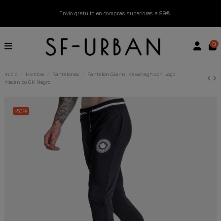
Envío gratuito en compras superiores a 99€
Nuevos productos disponibles esta semana
0
Devoluciones gratuitas hasta 14 días
Inicio
Hombre
Pantalones
Pantalon Gianni Kavanagh con Logo
Mecanico GK Negro
Descubre Nuestras Novedades
Compra Ahora
-50%