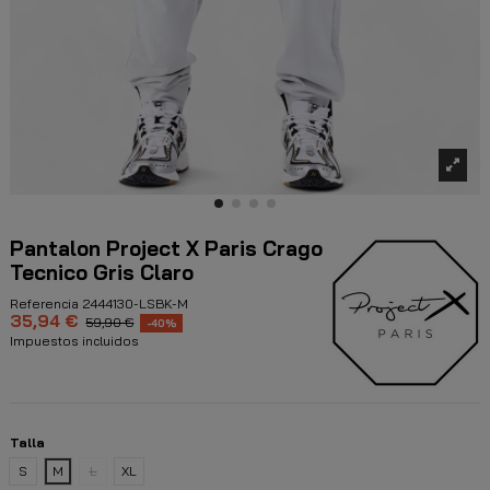
Pantalon Project X Paris Crago
Tecnico Gris Claro
Referencia
2444130-LSBK-M
35,94 €
59,90 €
-40%
Impuestos incluidos
Talla
S
M
L
XL