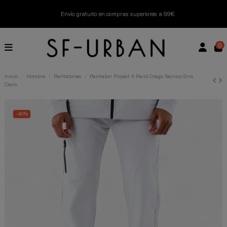
Envío gratuito en compras superiores a 99€
Nuevos productos disponibles esta semana
0
Devoluciones gratuitas hasta 14 días
Inicio
Hombre
Pantalones
Pantalon Project X Paris Crago Tecnico Gris
Claro
Descubre Nuestras Novedades
Compra Ahora
-40%