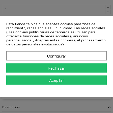
Añadir al carrito
Esta tienda te pide que aceptes cookies para fines de
rendimiento, redes sociales y publicidad. Las redes sociales
y las cookies publicitarias de terceros se utilizan para
ofrecerte funciones de redes sociales y anuncios
personalizados. ¿Aceptas estas cookies y el procesamiento
de datos personales involucrados?
Configurar
Rechazar
FECHA ESTIMADA DE ENTREGA:
Aceptar
CttExpress 24/48h -
Miércoles 12 Agosto, 2026
Descripción