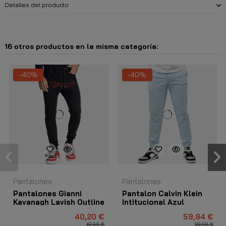
Detalles del producto
16 otros productos en la misma categoría:
-40%
-40%
Pantalones
Pantalones
Pantalones Gianni
Pantalon Calvin Klein
Kavanagh Lavish Outline
Intitucional Azul
Negro
40,20 €
59,94 €
67,00 €
99,90 €