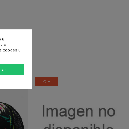
s y
para
s cookies y
tar
-20%