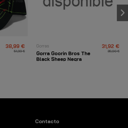
38,99 €
Gorras
31,92 €
51,99 €
39,90 €
Gorra Goorin Bros The
Black Sheep Negra
Contacto