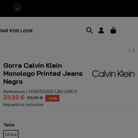
→
RAR POR LOOK
Gorra Calvin Klein
Monologo Printed Jeans
Negro
Referencia
LV04G5032G-UB1-UNICA
23,92 €
29,90 €
-20%
Impuestos incluidos
Talla
Unica