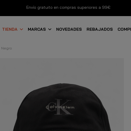
Envío gratuito en compras superiores a 99€
Nuevos productos disponibles esta semana
TIENDA
MARCAS
NOVEDADES
REBAJADOS
COMP
Devoluciones gratuitas hasta 14 días
s Negro
Descubre Nuestras Novedades
Compra Ahora