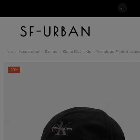
←
Inicio
Accesorios
Gorras
Gorra Calvin Klein Monologo Printed Jean
-20%