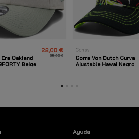
28,00 €
Gorras
35,00 €
 Era Oakland
Gorra Von Dutch Curva
 9FORTY Beige
Ajustable Hawai Negro
a
Ayuda