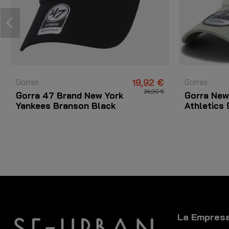
Gorras
19,92 €
Gorras
24,90 €
Gorra 47 Brand New York
Gorra New
Yankees Branson Black
Athletics
La Empres