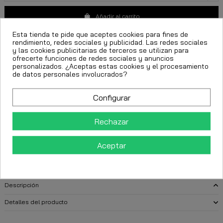
Añadir al carrito
Esta tienda te pide que aceptes cookies para fines de
rendimiento, redes sociales y publicidad. Las redes sociales
y las cookies publicitarias de terceros se utilizan para
ofrecerte funciones de redes sociales y anuncios
personalizados. ¿Aceptas estas cookies y el procesamiento
de datos personales involucrados?
Configurar
FECHA ESTIMADA DE ENTREGA:
Rechazar
CttExpress 24/48h -
Miércoles 12 Agosto, 2026
Aceptar
Descripción
Detalles del producto