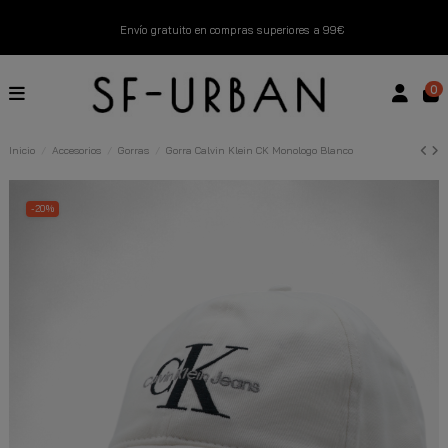
Envío gratuito en compras superiores a 99€
Nuevos productos disponibles esta semana
0
Devoluciones gratuitas hasta 14 días
Inicio
Accesorios
Gorras
Gorra Calvin Klein CK Monologo Blanco
Descubre Nuestras Novedades
Compra Ahora
-20%