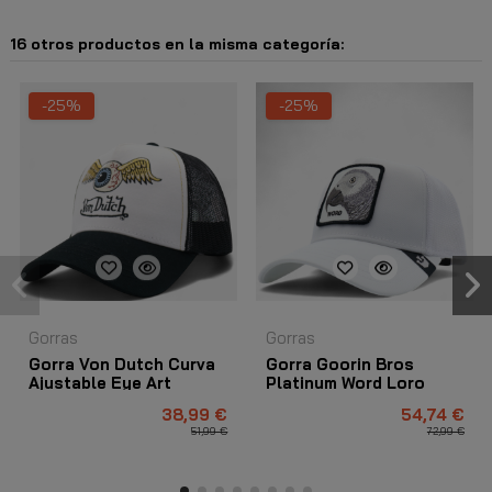
16 otros productos en la misma categoría:
-25%
-25%
Gorras
Gorras
Gorra Von Dutch Curva
Gorra Goorin Bros
Ajustable Eye Art
Platinum Word Loro
Blanco
Blanco
38,99 €
54,74 €
51,99 €
72,99 €