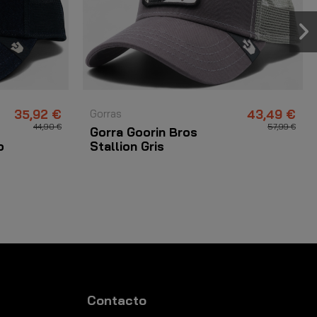
35,92 €
Gorras
43,49 €
44,90 €
57,99 €
Gorra Goorin Bros
o
Stallion Gris
Contacto