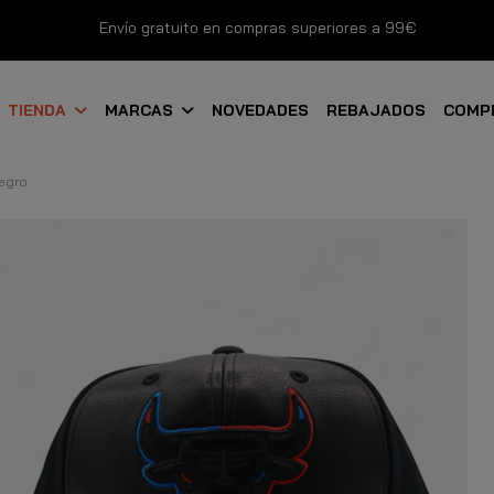
Envío gratuito en compras superiores a 99€
Nuevos productos disponibles esta semana
TIENDA
MARCAS
NOVEDADES
REBAJADOS
COMP
Devoluciones gratuitas hasta 14 días
Negro
Descubre Nuestras Novedades
Compra Ahora