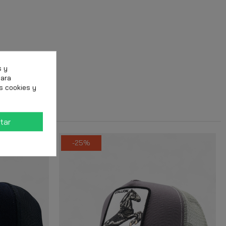
s y
para
s cookies y
tar
-25%