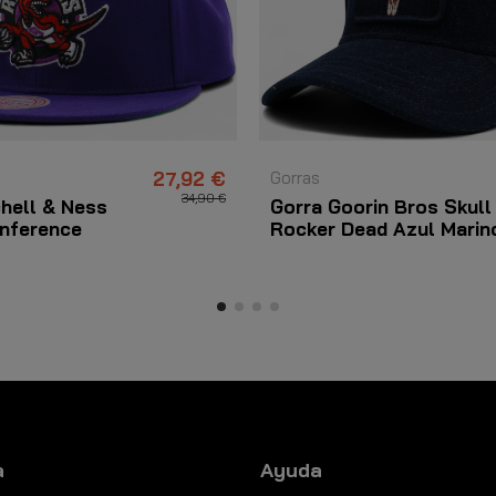
27,92 €
Gorras
34,90 €
chell & Ness
Gorra Goorin Bros Skull
nference
Rocker Dead Azul Marin
Jeans
a
Ayuda