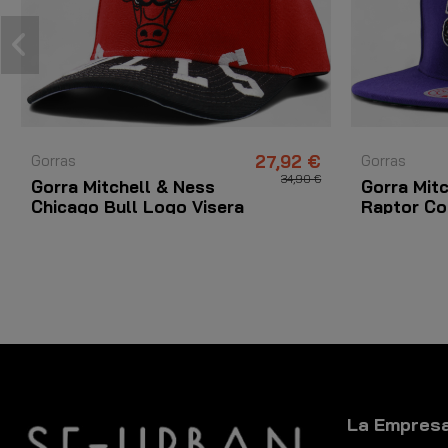
Gorras
27,92 €
Gorras
34,90 €
Gorra Mitchell & Ness
Gorra Mit
Chicago Bull Logo Visera
Raptor Co
Rojo
Morado
La Empres