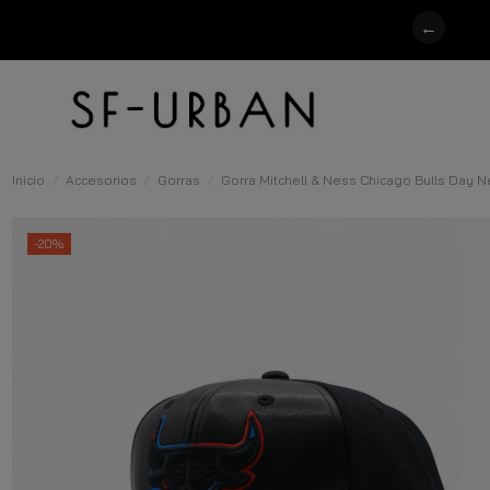
←
Inicio
Accesorios
Gorras
Gorra Mitchell & Ness Chicago Bulls Day 
-20%