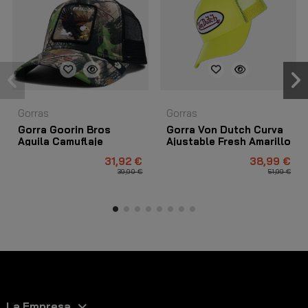
Gorras
Gorras
Gorra Goorin Bros
Gorra Von Dutch Curva
Aguila Camuflaje
Ajustable Fresh Amarillo
Freedom
31,92 €
38,99 €
39,90 €
51,99 €
La Empresa