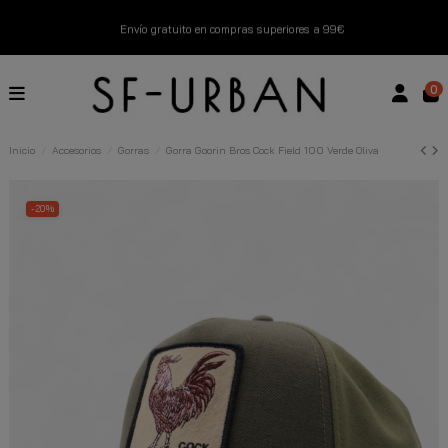
Envío gratuito en compras superiores a 99€
Nuevos productos disponibles esta semana
0
Devoluciones gratuitas hasta 14 días
Inicio
Accesorios
Gorras
Gorra Goorin Bros Cock Field 100 Verde Oliva
Descubre Nuestras Novedades
Compra Ahora
-20%