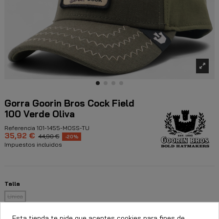
Gorra Goorin Bros Cock Field
100 Verde Oliva
Referencia
101-1455-MOSS-TU
35,92 €
44,90 €
-20%
Impuestos incluidos
Talla
Unica
Esta tienda te pide que aceptes cookies para fines de