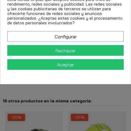
rendimiento, redes sociales y publicidad. Las redes sociales
y las cookies publicitarias de terceros se utilizan para
ofrecerte funciones de redes sociales y anuncios
Añadir al carrito
personalizados. ¿Aceptas estas cookies y el procesamiento
de datos personales involucrados?
Configurar
Rechazar
Aceptar
Descripción
Detalles del producto
16 otros productos en la misma categoría:
-20%
-25%