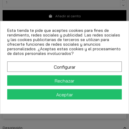
Añadir al carrito
Esta tienda te pide que aceptes cookies para fines de
rendimiento, redes sociales y publicidad. Las redes sociales
y las cookies publicitarias de terceros se utilizan para
ofrecerte funciones de redes sociales y anuncios
personalizados. ¿Aceptas estas cookies y el procesamiento
de datos personales involucrados?
gianni kavanagh original
moda urbana femenina
vestido gianni kavanagh mujer
vestido negro logo subtle
Configurar
vestido logo subtle negro
Rechazar
FECHA ESTIMADA DE ENTREGA:
Aceptar
CttExpress 24/48h -
Martes 11 Agosto, 2026
Descripción