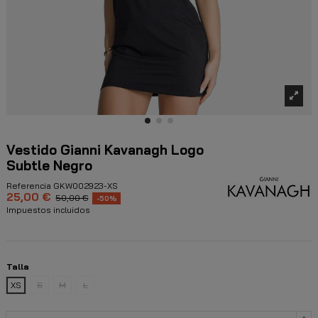
Vestido Gianni Kavanagh Logo
Subtle Negro
Referencia
GKW002923-XS
25,00 €
50,00 €
-50%
Impuestos incluidos
Talla
XS
S
M
L