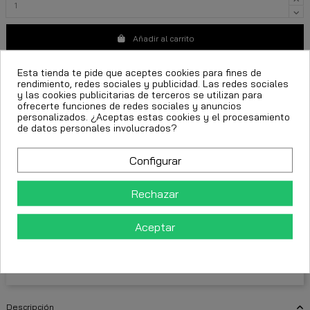
Añadir al carrito
Esta tienda te pide que aceptes cookies para fines de
rendimiento, redes sociales y publicidad. Las redes sociales
y las cookies publicitarias de terceros se utilizan para
ofrecerte funciones de redes sociales y anuncios
personalizados. ¿Aceptas estas cookies y el procesamiento
de datos personales involucrados?
gianni kavanagh original
moda urbana femenina
vestido gianni kavanagh mujer
vestido astral blanco
Configurar
vestido blanco mujer
Rechazar
FECHA ESTIMADA DE ENTREGA:
Aceptar
CttExpress 24/48h -
Miércoles 12 Agosto, 2026
Descripción