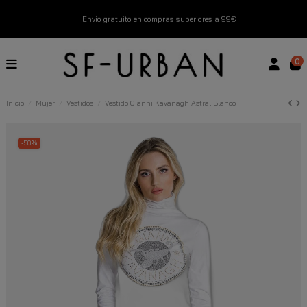
Envío gratuito en compras superiores a 99€
Nuevos productos disponibles esta semana
0
Devoluciones gratuitas hasta 14 días
Inicio
Mujer
Vestidos
Vestido Gianni Kavanagh Astral Blanco
Descubre Nuestras Novedades
Compra Ahora
-50%