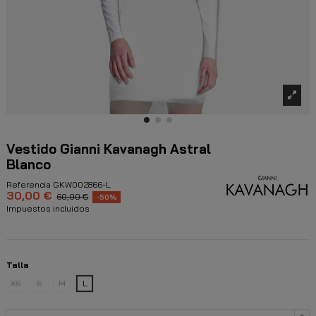
Vestido Gianni Kavanagh Astral
Blanco
Referencia
GKW002866-L
30,00 €
60,00 €
-50%
Impuestos incluidos
Talla
XS
S
M
L