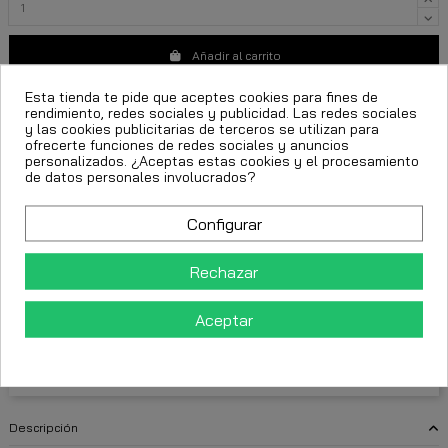
Añadir al carrito
Esta tienda te pide que aceptes cookies para fines de
rendimiento, redes sociales y publicidad. Las redes sociales
y las cookies publicitarias de terceros se utilizan para
ofrecerte funciones de redes sociales y anuncios
personalizados. ¿Aceptas estas cookies y el procesamiento
de datos personales involucrados?
Gianni Kavanagh vestido
vestido casual negro
vestido cómodo mujer
Configurar
vestido básico negro
vestido versátil mujer
Rechazar
FECHA ESTIMADA DE ENTREGA:
Aceptar
CttExpress 24/48h -
Lunes 10 Agosto, 2026
Descripción