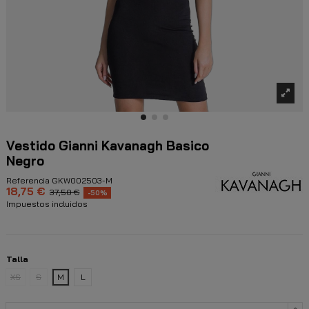
Vestido Gianni Kavanagh Basico
Negro
Referencia
GKW002503-M
18,75 €
37,50 €
-50%
Impuestos incluidos
Talla
XS
S
M
L