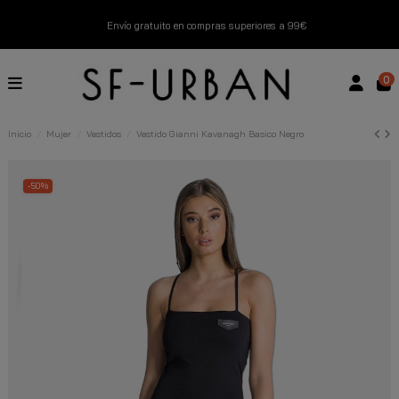
Envío gratuito en compras superiores a 99€
Nuevos productos disponibles esta semana
0
Devoluciones gratuitas hasta 14 días
Inicio
Mujer
Vestidos
Vestido Gianni Kavanagh Basico Negro
Descubre Nuestras Novedades
Compra Ahora
-50%