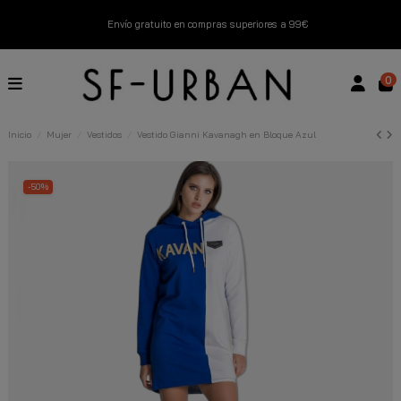
Envío gratuito en compras superiores a 99€
Nuevos productos disponibles esta semana
0
Devoluciones gratuitas hasta 14 días
Inicio
Mujer
Vestidos
Vestido Gianni Kavanagh en Bloque Azul
Descubre Nuestras Novedades
Compra Ahora
-50%