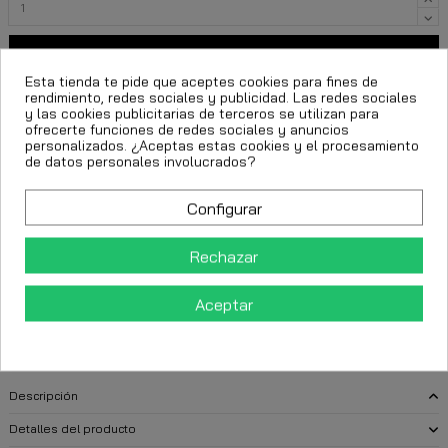
Añadir al carrito
Esta tienda te pide que aceptes cookies para fines de
rendimiento, redes sociales y publicidad. Las redes sociales
y las cookies publicitarias de terceros se utilizan para
ofrecerte funciones de redes sociales y anuncios
personalizados. ¿Aceptas estas cookies y el procesamiento
de datos personales involucrados?
Configurar
FECHA ESTIMADA DE ENTREGA:
Rechazar
CttExpress 24/48h -
Aceptar
Martes 11 Agosto, 2026
Descripción
Detalles del producto