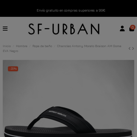
Envío gratuito en compras superiores a 99€
Nuevos productos disponibles esta semana
0
Devoluciones gratuitas hasta 14 días
Inicio
Hombre
Ropa de baño
Chanclas Antony Morato Braison AM Goma
EVA Negro
Descubre Nuestras Novedades
Compra Ahora
-20%