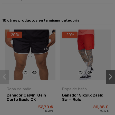
16 otros productos en la misma categoría:
-20%
-20%
Ropa de baño
Ropa de baño
Bañador Calvin Klein
Bañador SikSilk Basic
Corto Basic CK
Swim Rojo
Monogram Negro
52,70 €
36,38 €
65,88 €
45,48 €