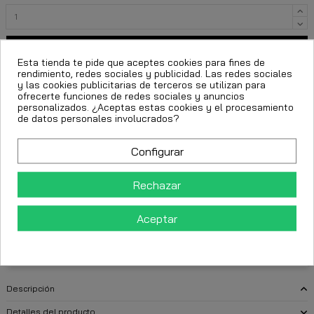
Añadir al carrito
Esta tienda te pide que aceptes cookies para fines de
rendimiento, redes sociales y publicidad. Las redes sociales
y las cookies publicitarias de terceros se utilizan para
ofrecerte funciones de redes sociales y anuncios
personalizados. ¿Aceptas estas cookies y el procesamiento
de datos personales involucrados?
Configurar
Rechazar
FECHA ESTIMADA DE ENTREGA:
Aceptar
CttExpress 24/48h -
Miércoles 12 Agosto, 2026
Descripción
Detalles del producto