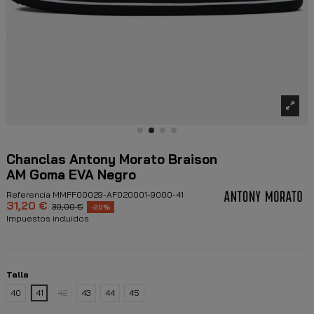
Chanclas Antony Morato Braison
AM Goma EVA Negro
Referencia
MMFF00029-AF020001-9000-41
31,20 €
39,00 €
-20%
Impuestos incluidos
Talla
40
41
42
43
44
45