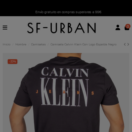
Envío gratuito en compras superiores a 99€
Nuevos productos disponibles esta semana
0
Devoluciones gratuitas hasta 14 días
Inicio
Hombre
Camisetas
Camiseta Calvin Klein Con Logo Espalda Negro
Descubre Nuestras Novedades
Compra Ahora
-20%