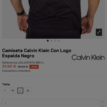
Camiseta Calvin Klein Con Logo
Espalda Negro
Referencia
J30J327473-BEH-L
31,92 €
39,90 €
-20%
Impuestos incluidos
Talla
S
M
L
XL