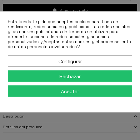
Añadir al carrito
Esta tienda te pide que aceptes cookies para fines de
rendimiento, redes sociales y publicidad. Las redes sociales
y las cookies publicitarias de terceros se utilizan para
ofrecerte funciones de redes sociales y anuncios
personalizados. ¿Aceptas estas cookies y el procesamiento
de datos personales involucrados?
Configurar
FECHA ESTIMADA DE ENTREGA:
Rechazar
CttExpress 24/48h -
Martes 11 Agosto, 2026
Aceptar
Descripción
Detalles del producto