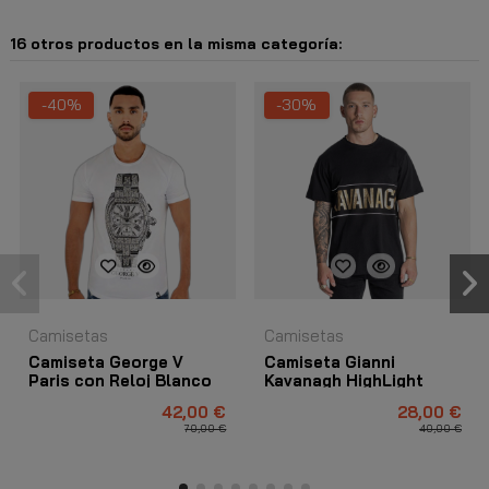
16 otros productos en la misma categoría:
-40%
-30%
Camisetas
Camisetas
Camiseta George V
Camiseta Gianni
Paris con Reloj Blanco
Kavanagh HighLight
Negro
42,00 €
28,00 €
70,00 €
40,00 €