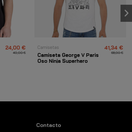
24,00 €
Camisetas
41,34 €
40,00 €
68,90 €
Camiseta George V Paris
Oso Ninja Superhero
Blanco
Contacto