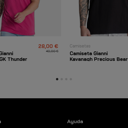
28,00 €
Camisetas
40,00 €
Gianni
Camiseta Gianni
GK Thunder
Kavanagh Precious Bear
Negra
a
Ayuda