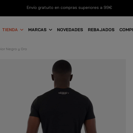
Envío gratuito en compras superiores a 99€
Nuevos productos disponibles esta semana
TIENDA
MARCAS
NOVEDADES
REBAJADOS
COMP
Devoluciones gratuitas hasta 14 días
lor Negro y Oro
Descubre Nuestras Novedades
Compra Ahora