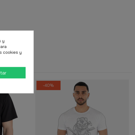
s y
para
s cookies y
tar
-40%