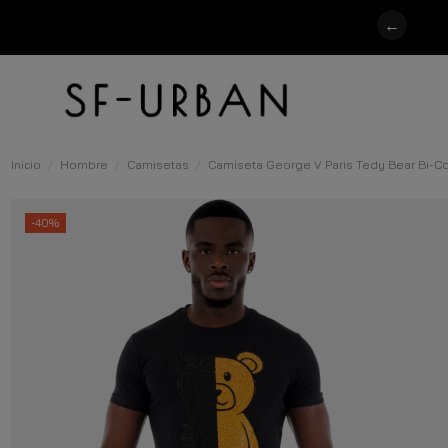
←
Inicio
Hombre
Camisetas
Camiseta George V Paris Tedy Bear Bi-Co
-40%