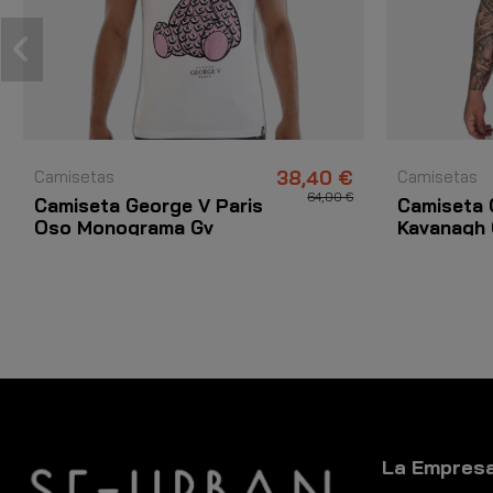
Camisetas
38,40 €
Camisetas
64,00 €
Camiseta George V Paris
Camiseta 
Oso Monograma Gv
Kavanagh 
Blanco y Rosa
Rosa
La Empres