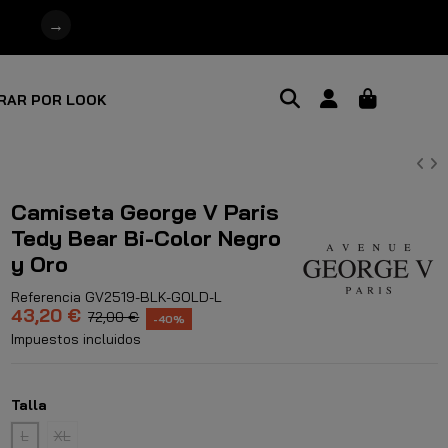
→
RAR POR LOOK
Camiseta George V Paris
Tedy Bear Bi-Color Negro
y Oro
Referencia
GV2519-BLK-GOLD-L
43,20 €
72,00 €
-40%
Impuestos incluidos
Talla
L
XL