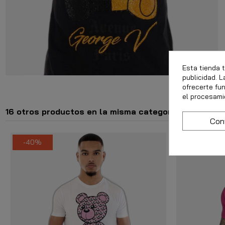
Esta tienda 
publicidad. L
ofrecerte fu
el procesami
16 otros productos en la misma categoría:
Con
-40%
-12,00 €