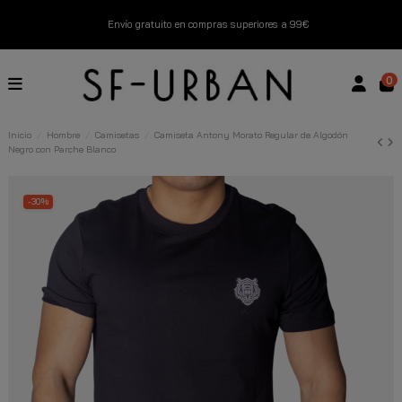
Envío gratuito en compras superiores a 99€
Nuevos productos disponibles esta semana
0
Devoluciones gratuitas hasta 14 días
Inicio
Hombre
Camisetas
Camiseta Antony Morato Regular de Algodón
Negro con Parche Blanco
Descubre Nuestras Novedades
Compra Ahora
-30%