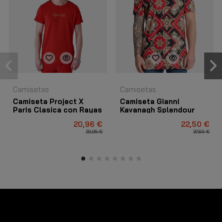
Camisetas
Camisetas
Camiseta Project X
Camiseta Gianni
Paris Clasica con Rayas
Kavanagh Splendour
Hombro Rojo
Rojo
20,96 €
22,50 €
29,95 €
37,50 €