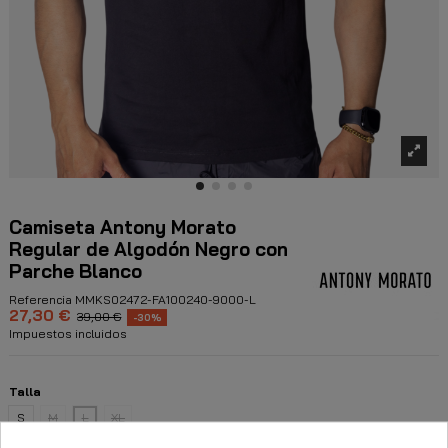
Camiseta Antony Morato
Regular de Algodón Negro con
Parche Blanco
Referencia
MMKS02472-FA100240-9000-L
27,30 €
39,00 €
-30%
Impuestos incluidos
Talla
S
M
L
XL