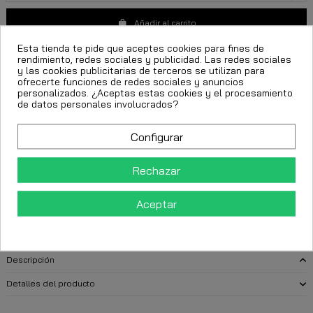
Añadir al carrito
Esta tienda te pide que aceptes cookies para fines de
rendimiento, redes sociales y publicidad. Las redes sociales
y las cookies publicitarias de terceros se utilizan para
ofrecerte funciones de redes sociales y anuncios
personalizados. ¿Aceptas estas cookies y el procesamiento
de datos personales involucrados?
Configurar
FECHA ESTIMADA DE ENTREGA:
Rechazar
CttExpress 24/48h -
Lunes 10 Agosto, 2026
Aceptar
Descripción
Detalles del producto