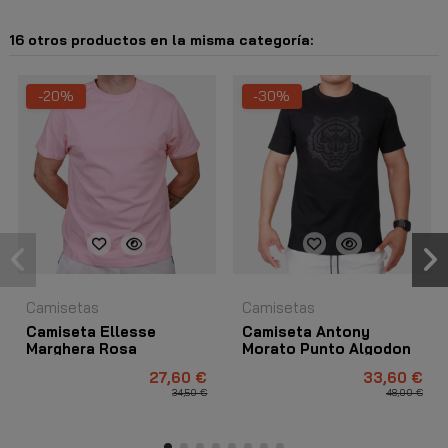
16 otros productos en la misma categoría:
-20%
-30%
Camisetas
Camisetas
Camiseta Ellesse
Camiseta Antony
Marghera Rosa
Morato Punto Algodon
Tigre Estampado
27,60 €
33,60 €
Hombre Negro
34,50 €
48,00 €