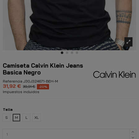
Camiseta Calvin Klein Jeans
Basica Negro
Referencia
J30J324671-BEH-M
31,92 €
39,91 €
-20%
Impuestos incluidos
Talla
S
M
L
XL