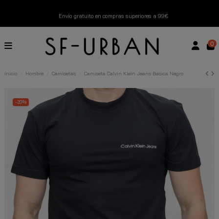
Envío gratuito en compras superiores a 99€
Nuevos productos disponibles esta semana
0
Devoluciones gratuitas hasta 14 días
Inicio
Hombre
Camisetas
Camiseta Calvin Klein Jeans Basica Negro
Descubre Nuestras Novedades
Compra Ahora
-20%