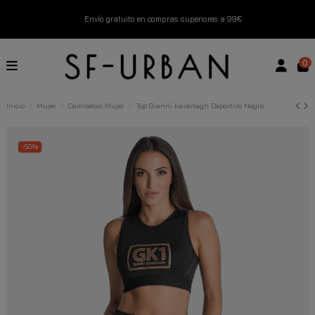
Envío gratuito en compras superiores a 99€
Nuevos productos disponibles esta semana
0
Devoluciones gratuitas hasta 14 días
Inicio
Mujer
Camisetas Mujer
Top Gianni kavanagh Deportivo Negro
Descubre Nuestras Novedades
Compra Ahora
-50%