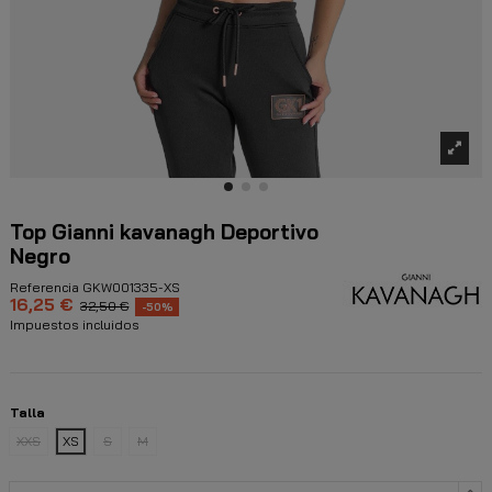
Top Gianni kavanagh Deportivo
Negro
Referencia
GKW001335-XS
16,25 €
32,50 €
-50%
Impuestos incluidos
Talla
XXS
XS
S
M