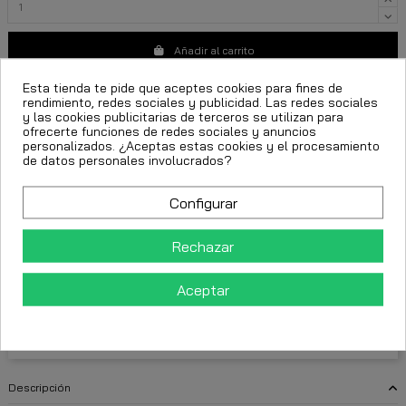
Añadir al carrito
Esta tienda te pide que aceptes cookies para fines de
rendimiento, redes sociales y publicidad. Las redes sociales
y las cookies publicitarias de terceros se utilizan para
ofrecerte funciones de redes sociales y anuncios
personalizados. ¿Aceptas estas cookies y el procesamiento
de datos personales involucrados?
top deportivo negro
Gianni Kavanagh top
ropa deportiva mujer
Configurar
top gimnasio negro
top cómodo mujer
Rechazar
FECHA ESTIMADA DE ENTREGA:
Aceptar
CttExpress 24/48h -
Martes 11 Agosto, 2026
Descripción