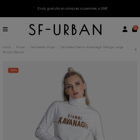
Envío gratuito en compras superiores a 99€
Nuevos productos disponibles esta semana
0
Devoluciones gratuitas hasta 14 días
Inicio
Mujer
Camisetas Mujer
Camiseta Gianni Kavanagh Manga Larga
Brividi Blanco
Descubre Nuestras Novedades
Compra Ahora
-50%