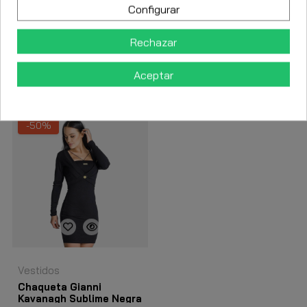
Configurar
Detalles del producto
Rechazar
Aceptar
Los clientes que adquirieron este producto también
compraron:
-50%
Vestidos
Chaqueta Gianni
Kavanagh Sublime Negra