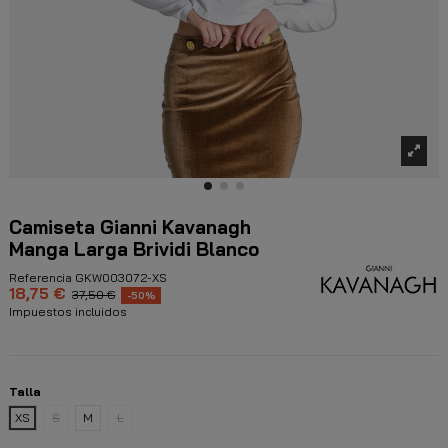
Camiseta Gianni Kavanagh
Manga Larga Brividi Blanco
Referencia
GKW003072-XS
18,75 €
37,50 €
-50%
Impuestos incluidos
Talla
XS
S
M
L