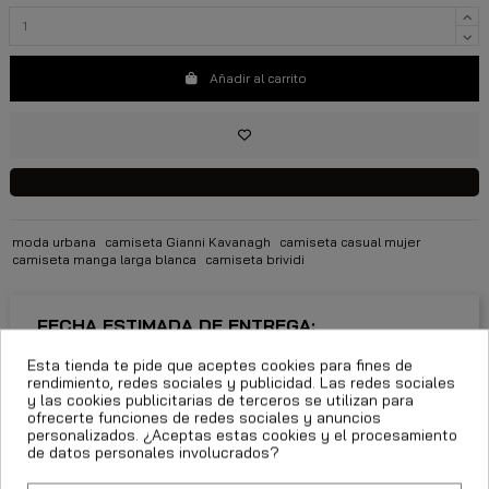
Añadir al carrito
moda urbana
camiseta Gianni Kavanagh
camiseta casual mujer
camiseta manga larga blanca
camiseta brividi
FECHA ESTIMADA DE ENTREGA:
Esta tienda te pide que aceptes cookies para fines de
CttExpress 24/48h -
rendimiento, redes sociales y publicidad. Las redes sociales
Miércoles 12 Agosto, 2026
y las cookies publicitarias de terceros se utilizan para
ofrecerte funciones de redes sociales y anuncios
personalizados. ¿Aceptas estas cookies y el procesamiento
de datos personales involucrados?
Descripción