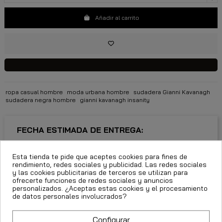
Añadir al carrito
ropa casual hombre
moda urbana hombre
sudadera Gianni Kavanagh
sudadera negra hombre
gianni kavanagh insanity
FECHA ESTIMADA DE ENTREGA:
CttExpress 24/48h -
Miércoles 12 Agosto, 2026
Esta tienda te pide que aceptes cookies para fines de
rendimiento, redes sociales y publicidad. Las redes sociales
y las cookies publicitarias de terceros se utilizan para
ofrecerte funciones de redes sociales y anuncios
personalizados. ¿Aceptas estas cookies y el procesamiento
de datos personales involucrados?
Descripción
Detalles del producto
Configurar