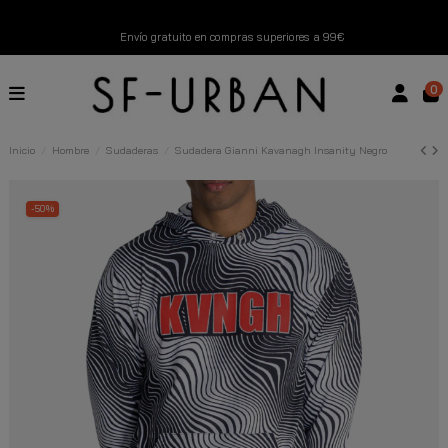
Envío gratuito en compras superiores a 99€
Nuevos productos disponibles esta semana
0
Devoluciones gratuitas hasta 14 días
Inicio
Hombre
Sudaderas
Sudadera Gianni Kavanagh Insanity Negro
Descubre Nuestras Novedades
Compra Ahora
-50%