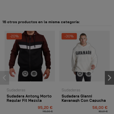
16 otros productos en la misma categoría:
-20%
-30%
Sudaderas
Sudaderas
Sudadera Antony Morto
Sudadera Gianni
Regular Fit Mezcla
Kavanagh Con Capucha
Algodon Hombre
Sherpa Chicago Blanco
95,20 €
56,00 €
Burdeos
119,00 €
80,01 €