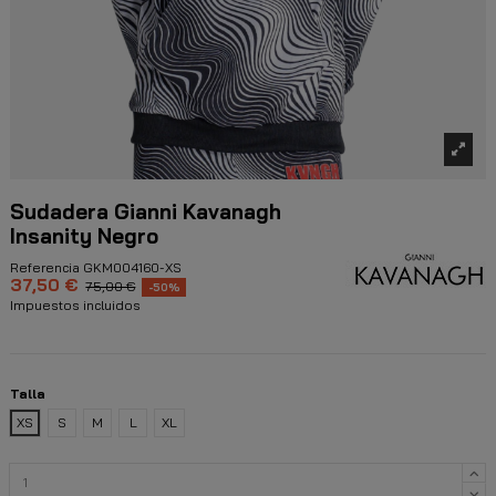
Sudadera Gianni Kavanagh
Insanity Negro
Referencia
GKM004160-XS
37,50 €
75,00 €
-50%
Impuestos incluidos
Talla
XS
S
M
L
XL