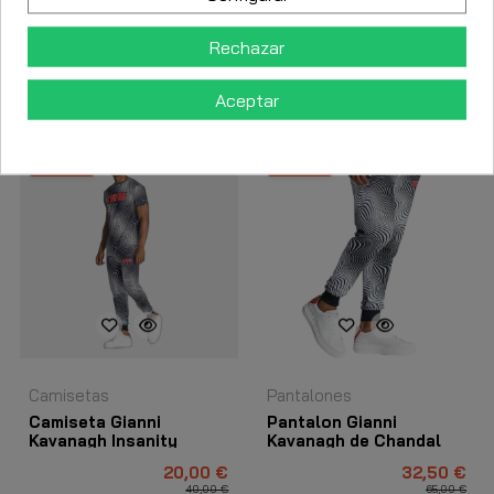
Rechazar
Los clientes que adquirieron este producto también
Aceptar
compraron:
-50%
-50%
Camisetas
Pantalones
Camiseta Gianni
Pantalon Gianni
Kavanagh Insanity
Kavanagh de Chandal
Negro
Insanity Negro
20,00 €
32,50 €
40,00 €
65,00 €