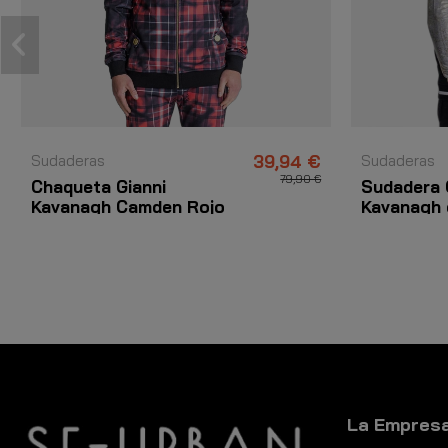
Sudaderas
39,94 €
Sudaderas
79,90 €
Chaqueta Gianni
Sudadera 
Kavanagh Camden Rojo
Kavanagh
Mecanico
La Empres