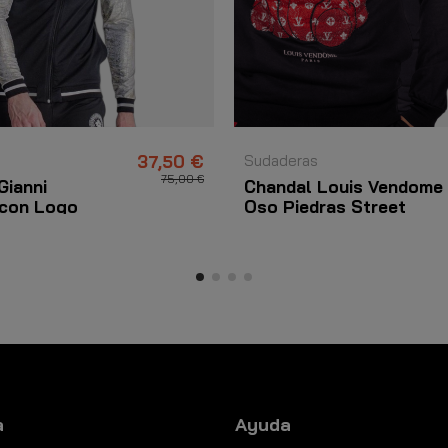
37,50 €
Sudaderas
75,00 €
Gianni
Chandal Louis Vendome
 con Logo
Oso Piedras Street
 Negro
Negro y Rojo
a
Ayuda