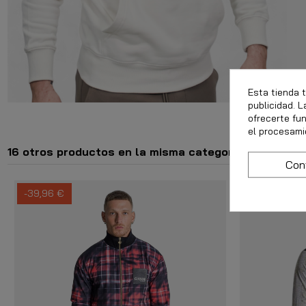
Esta tienda 
publicidad. L
ofrecerte fu
el procesami
16 otros productos en la misma categoría:
Con
-39,96 €
-50%