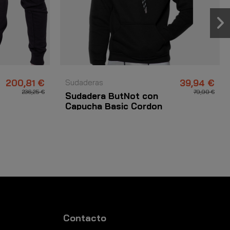
200,81 €
Sudaderas
39,94 €
236,25 €
79,90 €
Sudadera ButNot con
Capucha Basic Cordon
Negro
Contacto