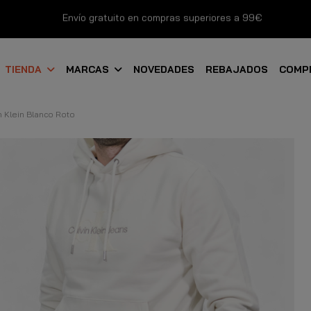
Envío gratuito en compras superiores a 99€
Nuevos productos disponibles esta semana
TIENDA
MARCAS
NOVEDADES
REBAJADOS
COMP
Devoluciones gratuitas hasta 14 días
 Klein Blanco Roto
Descubre Nuestras Novedades
Compra Ahora