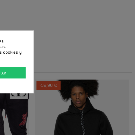
s y
para
s cookies y
tar
-39,96 €