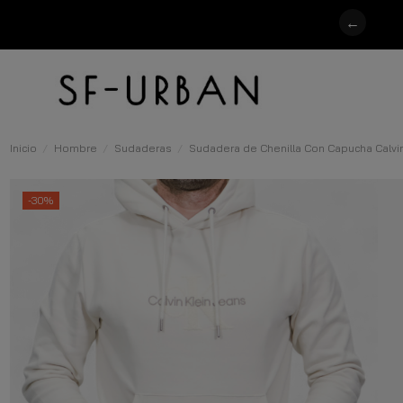
←
Inicio
Hombre
Sudaderas
Sudadera de Chenilla Con Capucha Calvin
-30%