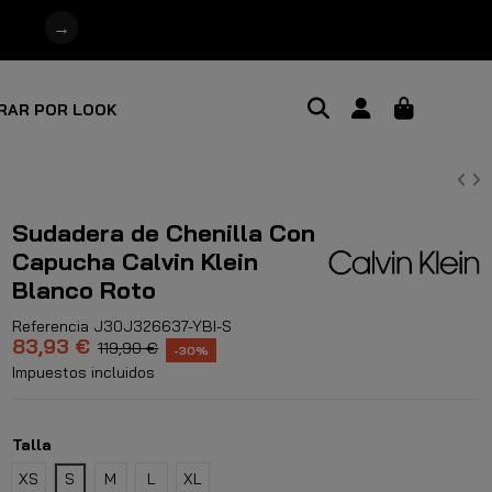
→
RAR POR LOOK
Sudadera de Chenilla Con
Capucha Calvin Klein
Blanco Roto
Referencia
J30J326637-YBI-S
83,93 €
119,90 €
-30%
Impuestos incluidos
Talla
XS
S
M
L
XL