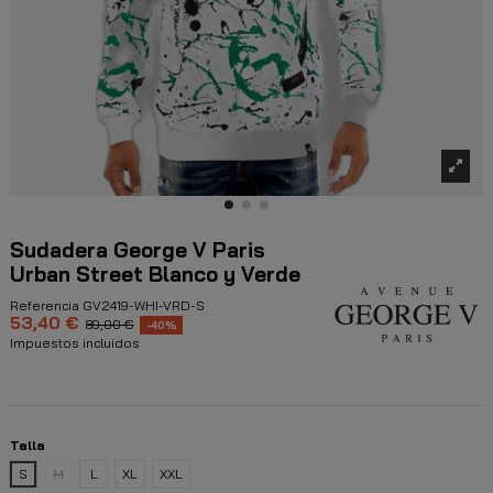
Sudadera George V Paris
Urban Street Blanco y Verde
Referencia
GV2419-WHI-VRD-S
53,40 €
89,00 €
-40%
Impuestos incluidos
Talla
S
M
L
XL
XXL