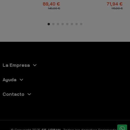
Bimaterial Negro
con Logo Negro
89,40 €
71,94 €
149,00 €
119,90 €
La Empresa
Ayuda
Contacto
© Copyright 2025
SF-URBAN
. Todos los derechos Reservados.