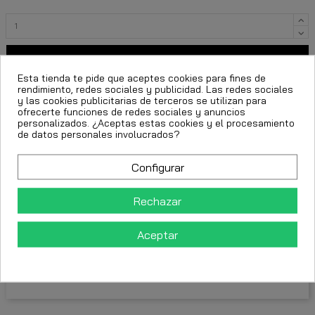
Añadir al carrito
Esta tienda te pide que aceptes cookies para fines de
rendimiento, redes sociales y publicidad. Las redes sociales
y las cookies publicitarias de terceros se utilizan para
ofrecerte funciones de redes sociales y anuncios
personalizados. ¿Aceptas estas cookies y el procesamiento
de datos personales involucrados?
moda urbana
sudadera george v paris
streetwear de lujo
urban street
Configurar
sudadera blanco y verde
Rechazar
FECHA ESTIMADA DE ENTREGA:
Aceptar
CttExpress 24/48h -
Miércoles 12 Agosto, 2026