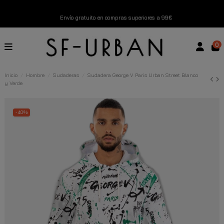
Envío gratuito en compras superiores a 99€
Nuevos productos disponibles esta semana
0
Devoluciones gratuitas hasta 14 días
Inicio
Hombre
Sudaderas
Sudadera George V Paris Urban Street Blanco
y Verde
Descubre Nuestras Novedades
Compra Ahora
-40%