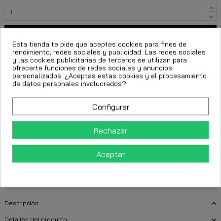
Añadir al carrito
Esta tienda te pide que aceptes cookies para fines de
rendimiento, redes sociales y publicidad. Las redes sociales
y las cookies publicitarias de terceros se utilizan para
ofrecerte funciones de redes sociales y anuncios
personalizados. ¿Aceptas estas cookies y el procesamiento
de datos personales involucrados?
Configurar
Rechazar
FECHA ESTIMADA DE ENTREGA:
Aceptar
CttExpress 24/48h -
Lunes 10 Agosto, 2026
Descripción
Detalles del producto