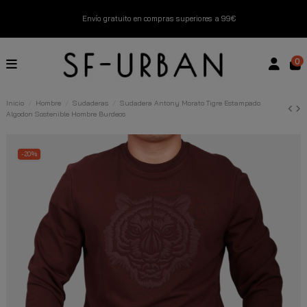
Envío gratuito en compras superiores a 99€
Nuevos productos disponibles esta semana
0
Devoluciones gratuitas hasta 14 días
Inicio
Hombre
Sudaderas
Sudadera Antony Morato Tigre Estampado
Algodon Sostenible Hombre Burdeos
Descubre Nuestras Novedades
Compra Ahora
-20%