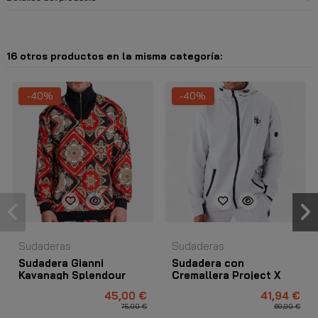
16 otros productos en la misma categoría:
-40%
-40%
Sudaderas
Sudaderas
Sudadera Gianni
Sudadera con
Kavanagh Splendour
Cremallera Project X
Cuello Alto Rojo
Paris Tecnico Gris Claro
45,00 €
41,94 €
75,00 €
69,90 €