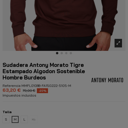
Sudadera Antony Morato Tigre
Estampado Algodon Sostenible
Hombre Burdeos
Referencia
MMFL01088-FA150222-5105-M
63,20 €
79,00 €
-20%
Impuestos incluidos
Talla
S
M
L
XL