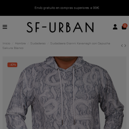
Envío gratuito en compras superiores a 99€
Nuevos productos disponibles esta semana
0
Devoluciones gratuitas hasta 14 días
Inicio
Hombre
Sudaderas
Sudadaera Gianni Kavanagh con Capucha
Sakura Blanco
Descubre Nuestras Novedades
Compra Ahora
-40%