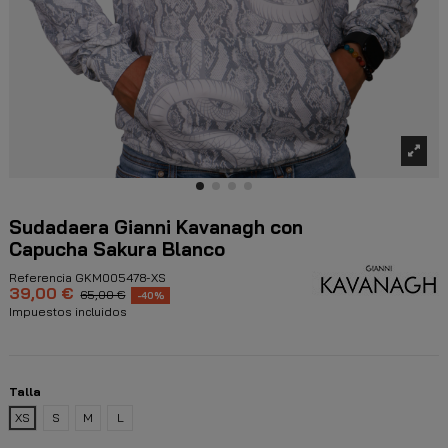
Sudadaera Gianni Kavanagh con
Capucha Sakura Blanco
Referencia
GKM005478-XS
39,00 €
65,00 €
-40%
Impuestos incluidos
Talla
XS
S
M
L