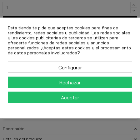
Añadir al carrito
Esta tienda te pide que aceptes cookies para fines de
rendimiento, redes sociales y publicidad. Las redes sociales
y las cookies publicitarias de terceros se utilizan para
ofrecerte funciones de redes sociales y anuncios
personalizados. ¿Aceptas estas cookies y el procesamiento
de datos personales involucrados?
Configurar
Rechazar
FECHA ESTIMADA DE ENTREGA:
Aceptar
CttExpress 24/48h -
Lunes 10 Agosto, 2026
Descripción
Detalles del producto