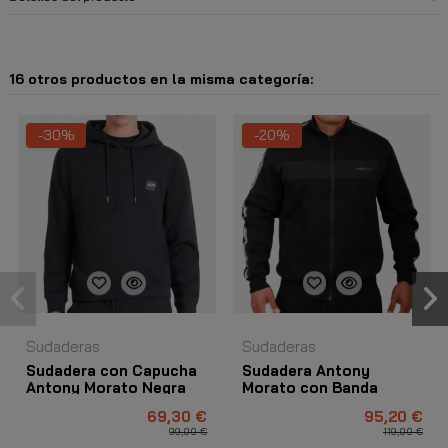
16 otros productos en la misma categoría:
-30%
-20%
Sudaderas
Sudaderas
Sudadera con Capucha
Sudadera Antony
Antony Morato Negra
Morato con Banda
con Logo Metalizado
Brazo lateral Algodon
69,30 €
95,20 €
Hombre Negro
99,00 €
119,00 €