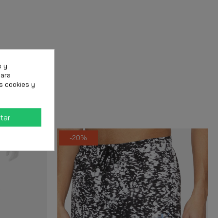
s y
para
s cookies y
tar
-20%