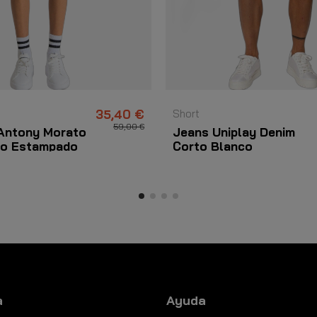
35,40 €
Short
59,00 €
Antony Morato
Jeans Uniplay Denim
go Estampado
Corto Blanco
zul
a
Ayuda