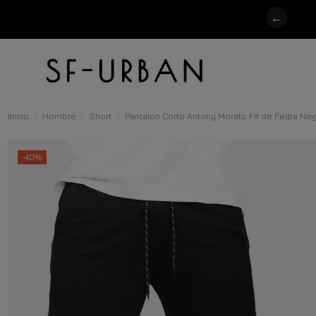
←
Inicio
Hombre
Short
Pantalon Corto Antony Morato Fit de Felpa Ne
-40%