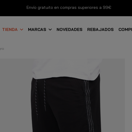
Envío gratuito en compras superiores a 99€
Nuevos productos disponibles esta semana
TIENDA
MARCAS
NOVEDADES
REBAJADOS
COMP
Devoluciones gratuitas hasta 14 días
gro
Descubre Nuestras Novedades
Compra Ahora