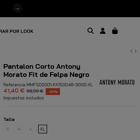
→
RAR POR LOOK
Pantalon Corto Antony
Morato Fit de Felpa Negro
Referencia
MMFS00001-FA150048-9000-XL
41,40 €
68,99 €
-40%
Impuestos incluidos
Talla
S
M
L
XL