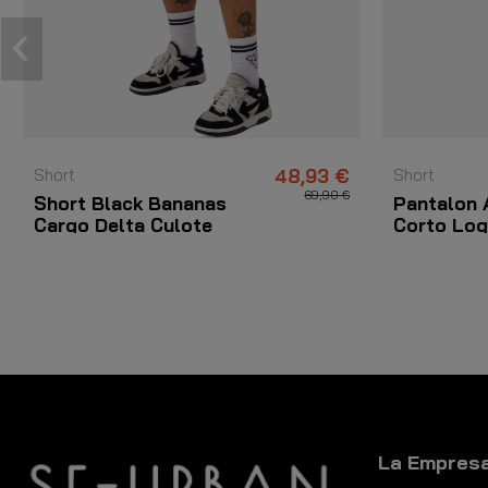
Short
48,93 €
Short
69,90 €
Short Black Bananas
Pantalon 
Cargo Delta Culote
Corto Lo
Negro
de Goma A
La Empres