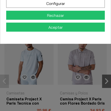
Detalles del producto
Configurar
Rechazar
Los clientes que adquirieron este producto también
compraron:
Aceptar
-30%
-30%
Camisetas
Camisas y Polos
Camiseta Project X
Camisa Project X Paris
Paris Tecnica con
con Flores Bordado Gris
Recortes Celeste
20,96 €
34,93 €