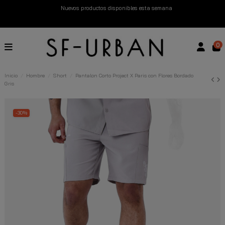
Devoluciones gratuitas hasta 14 días
Descubre Nuestras Novedades
Compra Ahora
0
Inicio
Hombre
Short
Pantalon Corto Project X Paris con Flores Bordado
Gris
-30%