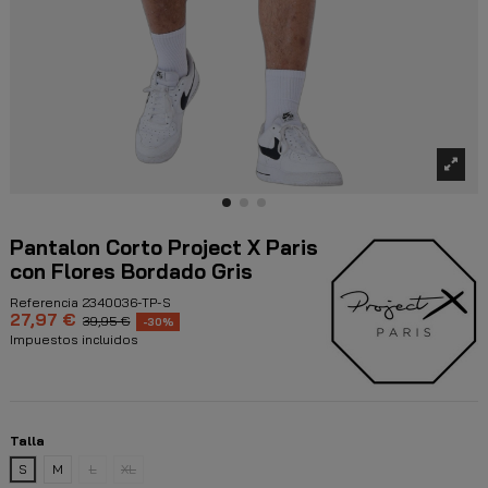
Pantalon Corto Project X Paris
con Flores Bordado Gris
Referencia
2340036-TP-S
27,97 €
39,95 €
-30%
Impuestos incluidos
Talla
S
M
L
XL