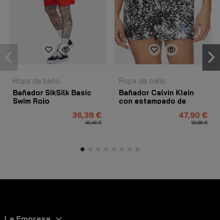
Ropa de baño
Ropa de baño
Bañador SikSilk Basic
Bañador Calvin Klein
Swim Rojo
con estampado de
cordon negro
36,38 €
47,90 €
45,48 €
59,88 €
La Empresa