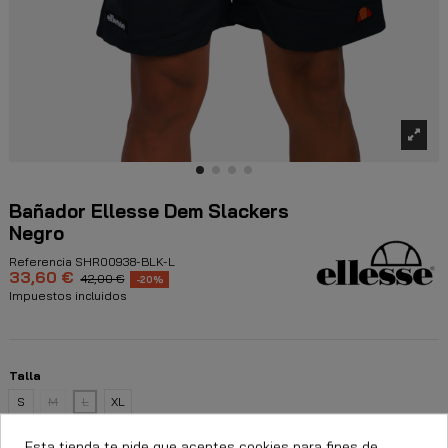
Bañador Ellesse Dem Slackers
Negro
Referencia
SHR00938-BLK-L
33,60 €
42,00 €
-20%
Impuestos incluidos
Talla
S
M
L
XL
Esta tienda te pide que aceptes cookies para fines de