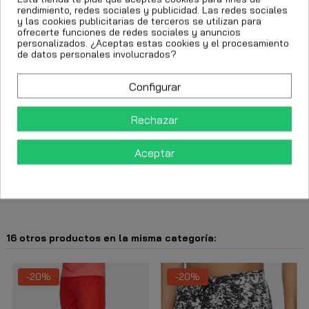
rendimiento, redes sociales y publicidad. Las redes sociales
y las cookies publicitarias de terceros se utilizan para
ofrecerte funciones de redes sociales y anuncios
Añadir al carrito
personalizados. ¿Aceptas estas cookies y el procesamiento
de datos personales involucrados?
Configurar
Rechazar
Aceptar
Descripción
Detalles del producto
16 otros productos en la misma categoría:
-20%
-20%