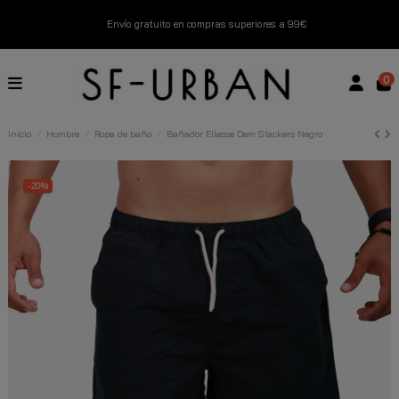
Envío gratuito en compras superiores a 99€
Nuevos productos disponibles esta semana
0
Devoluciones gratuitas hasta 14 días
Inicio
Hombre
Ropa de baño
Bañador Ellesse Dem Slackers Negro
Descubre Nuestras Novedades
Compra Ahora
-20%