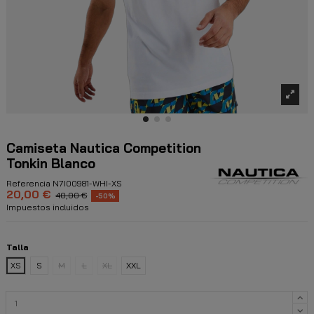
Camiseta Nautica Competition
Tonkin Blanco
Referencia
N7I00981-WHI-XS
20,00 €
40,00 €
-50%
Impuestos incluidos
Talla
XS
S
M
L
XL
XXL