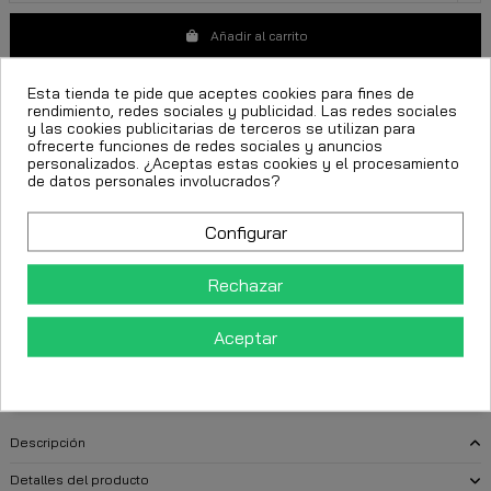
Añadir al carrito
Esta tienda te pide que aceptes cookies para fines de
rendimiento, redes sociales y publicidad. Las redes sociales
y las cookies publicitarias de terceros se utilizan para
ofrecerte funciones de redes sociales y anuncios
personalizados. ¿Aceptas estas cookies y el procesamiento
de datos personales involucrados?
camiseta blanca
Nautica Competition
camiseta Nautica
ropa deportiva
camiseta Tonkin
Configurar
FECHA ESTIMADA DE ENTREGA:
Rechazar
Aceptar
CttExpress 24/48h -
Miércoles 12 Agosto, 2026
Descripción
Detalles del producto