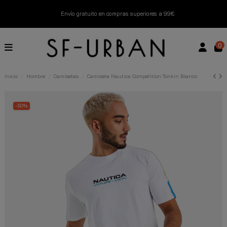
Envío gratuito en compras superiores a 99€
Nuevos productos disponibles esta semana
0
Devoluciones gratuitas hasta 14 días
Inicio
Hombre
Camisetas
Camiseta Nautica Competition Tonkin Blanco
Descubre Nuestras Novedades
Compra Ahora
-50%