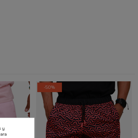
-50%
s y
para