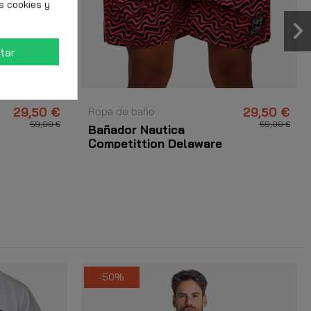
s cookies y
tar
29,50 €
Ropa de baño
29,50 €
59,00 €
59,00 €
Bañador Nautica
Competittion Delaware
Rosa
-50%