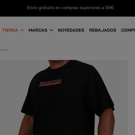
Envío gratuito en compras superiores a 99€
Nuevos productos disponibles esta semana
TIENDA
MARCAS
NOVEDADES
REBAJADOS
COMP
Devoluciones gratuitas hasta 14 días
Negro
Descubre Nuestras Novedades
Compra Ahora