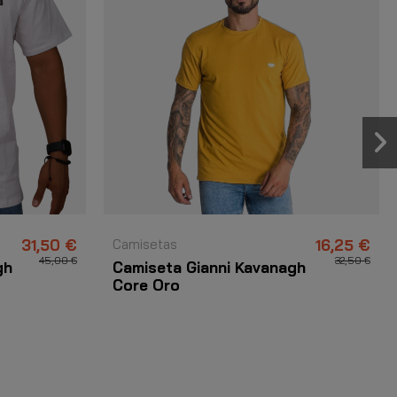
31,50 €
Camisetas
16,25 €
45,00 €
32,50 €
gh
Camiseta Gianni Kavanagh
Core Oro