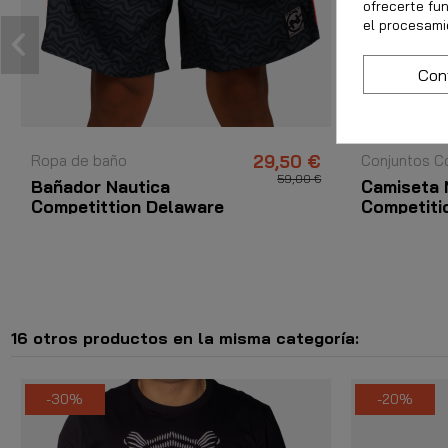
ofrecerte fu
el procesami
Con
Ropa de baño
29,50 €
Conjuntos C
59,00 €
Bañador Nautica
Camiseta 
Competittion Delaware
Competiti
Negro
Cameo
16 otros productos en la misma categoría:
-30%
-20%