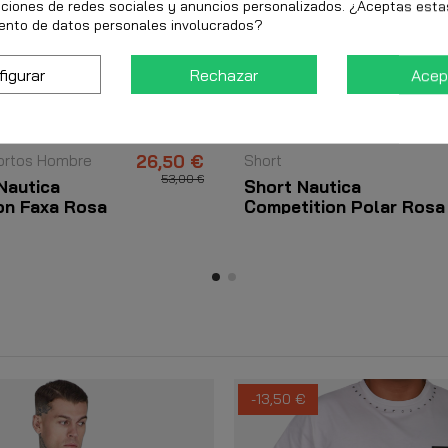
nciones de redes sociales y anuncios personalizados. ¿Aceptas esta
ento de datos personales involucrados?
figurar
Rechazar
Acep
ortos Hombre
26,50 €
Short
53,00 €
Nautica
Short Nautica
on Faxa Rosa
Competition Polar Rosa
-13,50 €