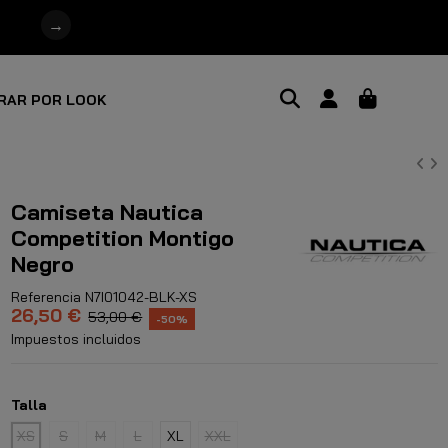
→
RAR POR LOOK
Camiseta Nautica
Competition Montigo
Negro
Referencia
N7I01042-BLK-XS
26,50 €
53,00 €
-50%
Impuestos incluidos
Talla
XS
S
M
L
XL
XXL