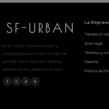
La Empres
Tiendas sf-ur
Aviso legal
​En SF-Urban, fusionamos estilo y
Términos y co
comodidad para ofrecerte lo mejor de
la moda urbana. Descubre nuestras
Garantía
prendas únicas y eleva tu look diario.
Política de Pr