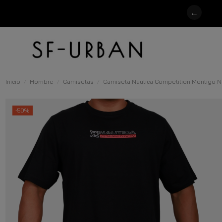
←
Inicio
Hombre
Camisetas
Camiseta Nautica Competition Montigo 
-50%