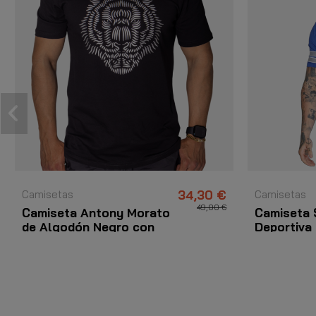
Camisetas
34,30 €
Camisetas
49,00 €
Camiseta Antony Morato
Camiseta 
de Algodón Negro con
Deportiva
Estampado Leon Plata