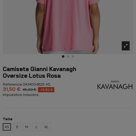
Camiseta Gianni Kavanagh
Oversize Lotus Rosa
Referencia
GKM004623-XS
31,50 €
45,00 €
-13,50 €
Impuestos incluidos
Talla
XS
S
M
L
XL