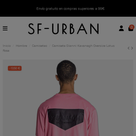
Envío gratuito en compras superiores a 99€
Nuevos productos disponibles esta semana
0
Devoluciones gratuitas hasta 14 días
Inicio
Hombre
Camisetas
Camiseta Gianni Kavanagh Oversize Lotus
Rosa
Descubre Nuestras Novedades
Compra Ahora
-13,50 €