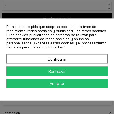
Añadir al carrito
Esta tienda te pide que aceptes cookies para fines de
rendimiento, redes sociales y publicidad. Las redes sociales
y las cookies publicitarias de terceros se utilizan para
ofrecerte funciones de redes sociales y anuncios
personalizados. ¿Aceptas estas cookies y el procesamiento
de datos personales involucrados?
moda urbana hombre
camiseta Gianni Kavanagh
camiseta rosa hombre
Configurar
camiseta oversize hombre
gianni kavanagh lotus
Rechazar
FECHA ESTIMADA DE ENTREGA:
Aceptar
CttExpress 24/48h -
Martes 11 Agosto, 2026
Descripción