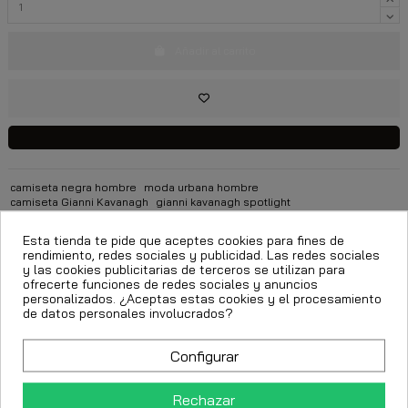
Añadir al carrito
camiseta negra hombre
moda urbana hombre
camiseta Gianni Kavanagh
gianni kavanagh spotlight
camiseta logo gianni kavanagh
Esta tienda te pide que aceptes cookies para fines de
rendimiento, redes sociales y publicidad. Las redes sociales
Descripción
y las cookies publicitarias de terceros se utilizan para
ofrecerte funciones de redes sociales y anuncios
Detalles del producto
personalizados. ¿Aceptas estas cookies y el procesamiento
de datos personales involucrados?
Configurar
Los clientes que adquirieron este producto también
compraron:
Rechazar