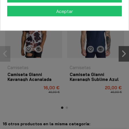
-24,00 €
-50%
Aceptar
Camisetas
Camisetas
Camiseta Gianni
Camiseta Gianni
Kavanagh Acanalada
Kavanagh Sublime Azul
Blanco
Marino
16,00 €
20,00 €
40,00 €
40,00 €
16 otros productos en la misma categoría: