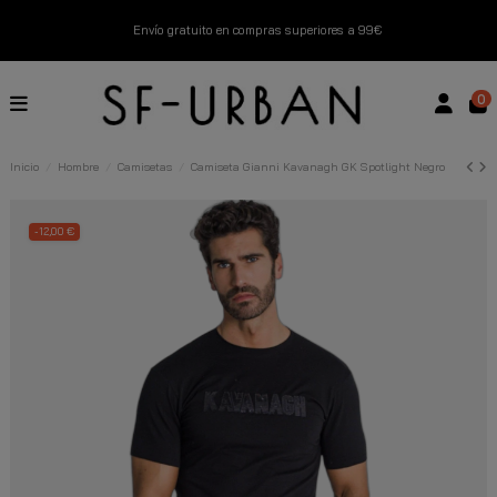
Envío gratuito en compras superiores a 99€
Nuevos productos disponibles esta semana
0
Devoluciones gratuitas hasta 14 días
Inicio
Hombre
Camisetas
Camiseta Gianni Kavanagh GK Spotlight Negro
Descubre Nuestras Novedades
Compra Ahora
-12,00 €