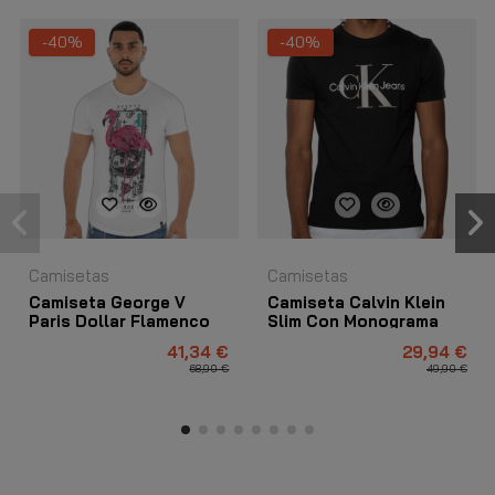
-40%
-40%
Camisetas
Camisetas
Camiseta George V
Camiseta Calvin Klein
Paris Dollar Flamenco
Slim Con Monograma
Blanco
Negro
41,34 €
29,94 €
68,90 €
49,90 €