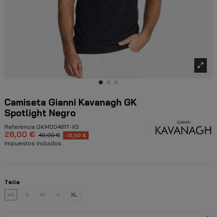
Camiseta Gianni Kavanagh GK
Spotlight Negro
Referencia
GKM004617-XS
28,00 €
40,00 €
-12,00 €
Impuestos incluidos
Talla
XS
S
M
L
XL