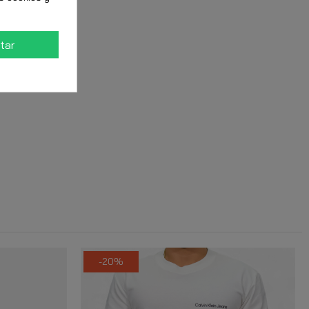
tar
-20%