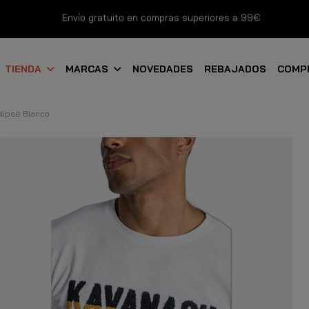
Envío gratuito en compras superiores a 99€
Nuevos productos disponibles esta semana
TIENDA
MARCAS
NOVEDADES
REBAJADOS
COMP
Devoluciones gratuitas hasta 14 días
lipse Blanco
Descubre Nuestras Novedades
Compra Ahora