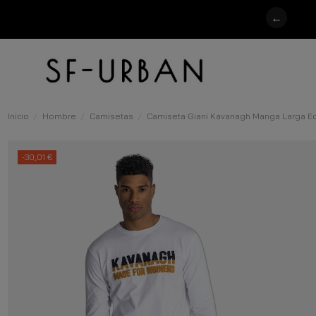
←
Inicio
Hombre
Camisetas
Camiseta Giani Kavanagh Manga Larga Ec
-30,01 €