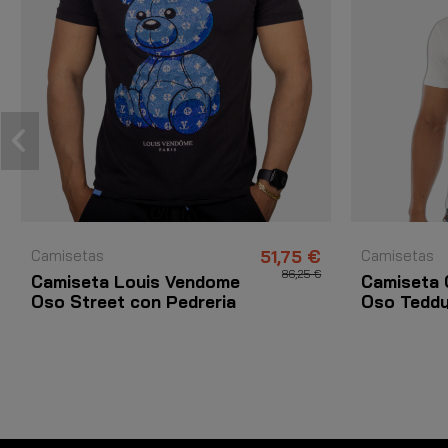
Camisetas
51,75 €
Camisetas
86,25 €
Camiseta Louis Vendome
Camiseta 
Oso Street con Pedreria
Oso Teddy
Negro y Azul
Y Amarillo