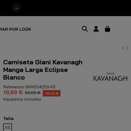
→
RAR POR LOOK
Camiseta Giani Kavanagh
Manga Larga Eclipse
Blanco
Referencia
GKM004259-XS
19,99 €
50,00 €
-30,01 €
Impuestos incluidos
Talla
XS