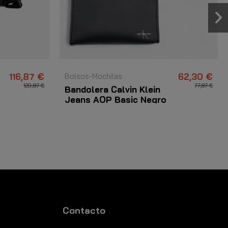
116,87 €
Bolsos-Mochilas
62,30 €
129,87 €
77,87 €
Bandolera Calvin Klein
Jeans AOP Basic Negro
Contacto