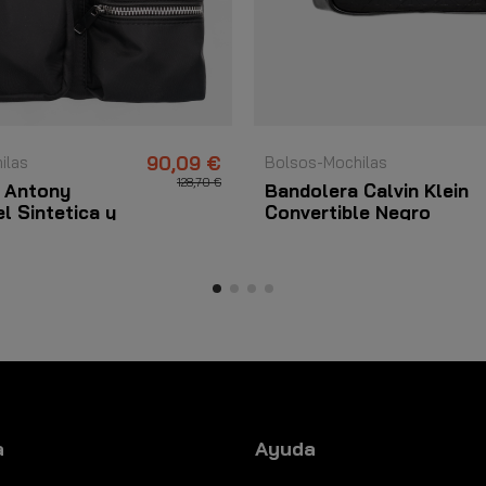
ilas
90,09 €
Bolsos-Mochilas
128,70 €
 Antony
Bandolera Calvin Klein
l Sintetica y
Convertible Negro
ther Negro
a
Ayuda