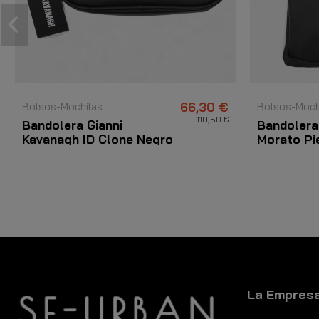
Bolsos-Mochilas
66,30 €
Bolsos-Moch
110,50 €
Bandolera Gianni
Bandolera
Kavanagh ID Clone Negro
Morato Pie
Nylon Lea
La Empres