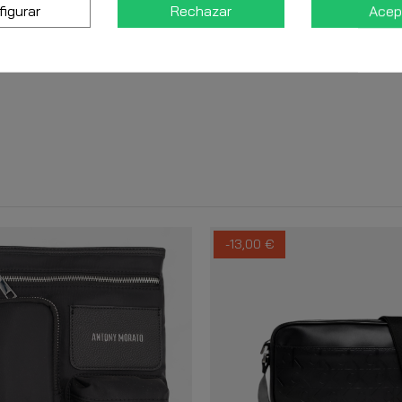
figurar
Rechazar
Acep
-13,00 €