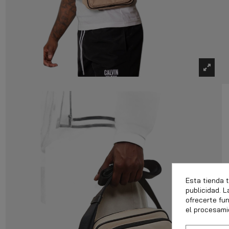
Esta tienda 
publicidad. L
ofrecerte fu
el procesami