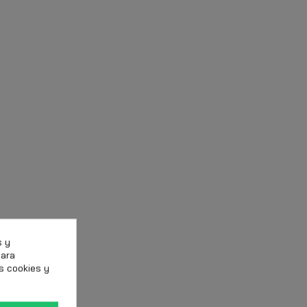
s y
para
s cookies y