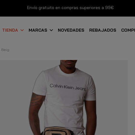
Envío gratuito en compras superiores a 99€
Nuevos productos disponibles esta semana
TIENDA
MARCAS
NOVEDADES
REBAJADOS
COMP
Devoluciones gratuitas hasta 14 días
o Beig
Descubre Nuestras Novedades
Compra Ahora