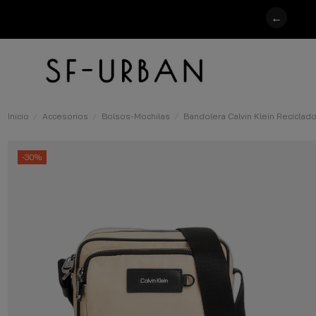
←
Inicio
Accesorios
Bolsos-Mochilas
Bandolera Calvin Klein Reciclad
-30%