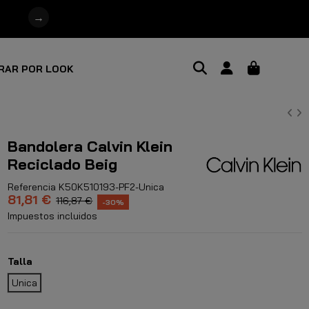
→
RAR POR LOOK
Bandolera Calvin Klein
Reciclado Beig
Referencia
K50K510193-PF2-Unica
81,81 €
116,87 €
-30%
Impuestos incluidos
Talla
Unica