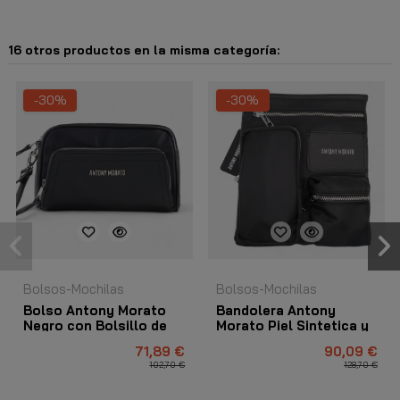
16 otros productos en la misma categoría:
-30%
-30%
Bolsos-Mochilas
Bolsos-Mochilas
Bolso Antony Morato
Bandolera Antony
Negro con Bolsillo de
Morato Piel Sintetica y
Ecopiel
Nylon Leather Negro
71,89 €
90,09 €
102,70 €
128,70 €