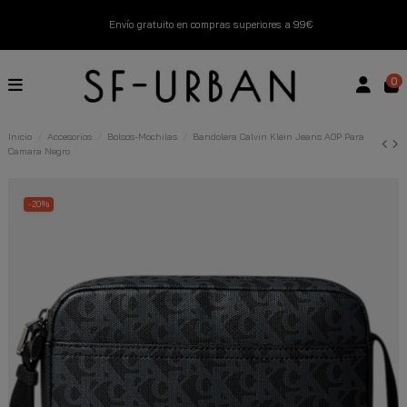
Envío gratuito en compras superiores a 99€
Nuevos productos disponibles esta semana
0
Devoluciones gratuitas hasta 14 días
Inicio
Accesorios
Bolsos-Mochilas
Bandolera Calvin Klein Jeans AOP Para
Camara Negro
Descubre Nuestras Novedades
Compra Ahora
-20%