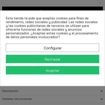
Añadir al carrito
Esta tienda te pide que aceptes cookies para fines de
rendimiento, redes sociales y publicidad. Las redes sociales
y las cookies publicitarias de terceros se utilizan para
ofrecerte funciones de redes sociales y anuncios
personalizados. ¿Aceptas estas cookies y el procesamiento
de datos personales involucrados?
Configurar
FECHA ESTIMADA DE ENTREGA:
Rechazar
CttExpress 24/48h -
Martes 11 Agosto, 2026
Aceptar
Descripción
Detalles del producto